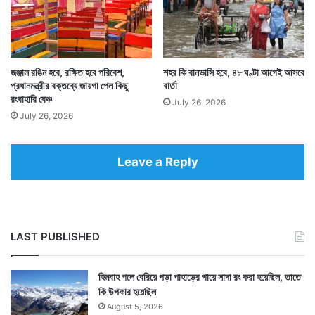
Tags
National News
জঞ্জাল রঙিন হবে, রক্ষিত হবে পরিবেশ,
শহর কি বানভাসি হবে, ৪৮ ঘণ্টা আগেই আসবে
প্রধানমন্ত্রীর বক্তব্যে জায়গা পেল কিছু
বার্তা
রংবাহারি বেঞ্চ
July 26, 2026
July 26, 2026
Leave a Reply
LAST PUBLISHED
হিমবাহ গলে বেরিয়ে পড়া পাহাড়ের গায়ে সাদা রং করা হয়েছিল, তাতে
কি উপকার হয়েছিল
August 5, 2026