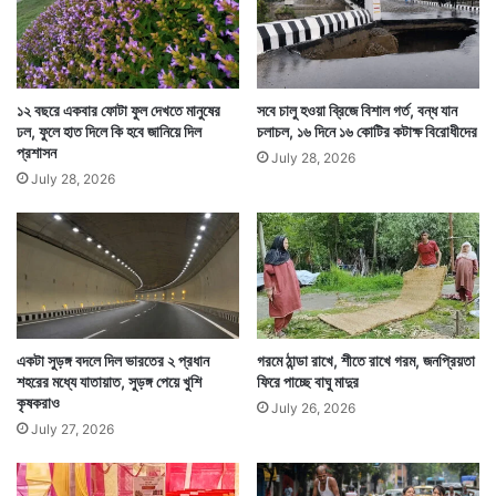
যে ভয়ে ওই ব্যক্তি চাবি গিলে ফেলেছিলেন, এবার সেই সমস্যা
১২ বছরে একবার ফোটা ফুল দেখতে মানুষের
সবে চালু হওয়া ব্রিজে বিশাল গর্ত, বন্ধ যান
ঢল, ফুলে হাত দিলে কি হবে জানিয়ে দিল
চলাচল, ১৬ দিনে ১৬ কোটির কটাক্ষ বিরোধীদের
তাঁর জন্য আরও জটিল হল। এবার তাঁর বিরুদ্ধে নিজেকে শেষ
প্রশাসন
July 28, 2026
করার চেষ্টার একটি মামলাও যুক্ত হল। ঘটনাটি ঘটেছে কর্ণাটকের
July 28, 2026
বেঙ্গালুরুতে।
একটা সুড়ঙ্গ বদলে দিল ভারতের ২ প্রধান
গরমে ঠান্ডা রাখে, শীতে রাখে গরম, জনপ্রিয়তা
শহরের মধ্যে যাতায়াত, সুড়ঙ্গ পেয়ে খুশি
ফিরে পাচ্ছে বাঘু মাদুর
কৃষকরাও
July 26, 2026
July 27, 2026