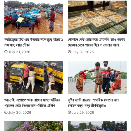
শ
নি
বা
র
যতক্ষণ না চাবি তাঁর মল দিয়ে বেরিয়ে আসছে, ততক্ষণ তাঁকে কলা
শ
খাওয়ানো চলতে থাকে। তৃতীয় দিনে পৌঁছে ১০ কেজি কলা খাওয়ার
প
থ
নবমিত্রের হাত ধরে ইসরোর সঙ্গে জুড়ে যাচ্ছে ১
দোকানে কেউ জোর করে ঢোকেনি, তাও গয়নার
পর অবশেষে ওই ব্যক্তি মলত্যাগ করলে সেই চাবি মলের সঙ্গে
গ্র
লক্ষ মাছ ধরার নৌকা
দোকান থেকে গায়েব হিরে ও সোনার গয়না
হ
বেরিয়ে আসে।
July 31, 2026
July 31, 2026
ণ
ভয় নেই, এগোতে থাকা বাসের সামনে দাঁড়িয়ে
বৃষ্টির দাপট বাড়ছে, শতাধিক রাস্তায় যান
পড়লেন লেডি সিংহম বলে পরিচিত এসিপি
চলাচল বন্ধ, বন্ধ তীর্থযাত্রাও
July 30, 2026
July 29, 2026