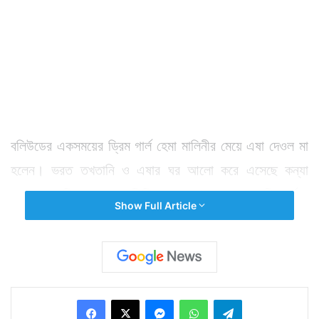
বলিউডের একসময়ের ড্রিম গার্ল হেমা মালিনীর মেয়ে এষা দেওল মা
হলেন। ভরত তখতানি ও এষার ঘর আলো করে এসেছে কন্যা
সন্তান। পরিবারে নতুন অতিথির আসার খবরে বেজায় খুশি ধর্মেন্দ্র
Show Full Article
ও হেমা মালিনী। এষা ও তাঁর কন্যাকে অভিনন্দন জানিয়েছেন
বলিউডের তারকারাও।
Facebook
X
Messenger
WhatsApp
Telegram