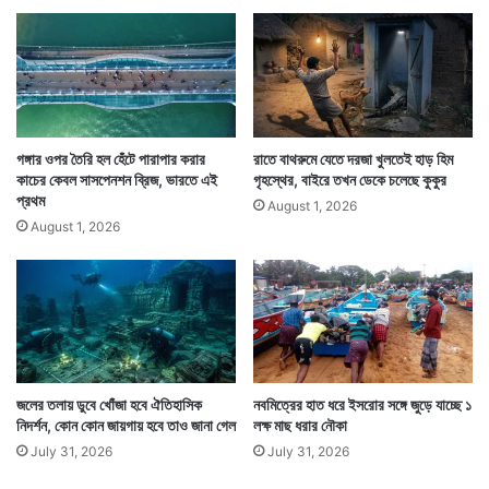
গঙ্গার ওপর তৈরি হল হেঁটে পারাপার করার
রাতে বাথরুমে যেতে দরজা খুলতেই হাড় হিম
কাচের কেবল সাসপেনশন ব্রিজ, ভারতে এই
গৃহস্থের, বাইরে তখন ডেকে চলেছে কুকুর
প্রথম
August 1, 2026
August 1, 2026
জলের তলায় ডুবে খোঁজা হবে ঐতিহাসিক
নবমিত্রের হাত ধরে ইসরোর সঙ্গে জুড়ে যাচ্ছে ১
নিদর্শন, কোন কোন জায়গায় হবে তাও জানা গেল
লক্ষ মাছ ধরার নৌকা
July 31, 2026
July 31, 2026