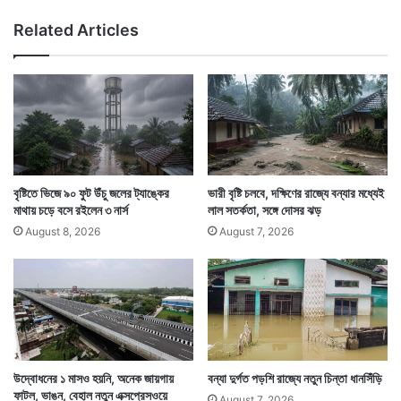
দে
র
Related Articles
র
জি
এ
স
টি
-
কে
ক
টা
ক্ষ
বৃষ্টিতে ভিজে ৯০ ফুট উঁচু জলের ট্যাঙ্কের
ভারী বৃষ্টি চলবে, দক্ষিণের রাজ্যে বন্যার মধ্যেই
রা
মাথায় চড়ে বসে রইলেন ৩ নার্স
লাল সতর্কতা, সঙ্গে দোসর ঝড়
হু
August 8, 2026
August 7, 2026
ল
গা
ন্ধী
র
উদ্বোধনের ১ মাসও হয়নি, অনেক জায়গায়
বন্যা দুর্গত পড়শি রাজ্যে নতুন চিন্তা ধানসিঁড়ি
ফাটল, ভাঙন, বেহাল নতুন এক্সপ্রেসওয়ে
August 7, 2026