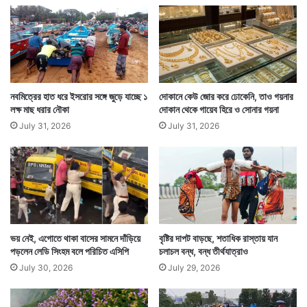
নবমিত্রের হাত ধরে ইসরোর সঙ্গে জুড়ে যাচ্ছে ১
দোকানে কেউ জোর করে ঢোকেনি, তাও গয়নার
লক্ষ মাছ ধরার নৌকা
দোকান থেকে গায়েব হিরে ও সোনার গয়না
July 31, 2026
July 31, 2026
সেটা মাথায় রেখেই অভিষেক তাঁর চা ও খাবারের দোকানের নাম
দিয়েছে প্রধানমন্ত্রী চায়েওয়ালা। এই নামের কামালেই অভিষেকের
দোকান এখন ওই পথে অতিব্যস্ত দোকানে পরিণত হয়েছে।
যেখানে রাতদিন ভিড় জমাচ্ছেন অতিথিরা। — সংবাদ সংস্থার
সাহায্য নিয়ে লেখা
ভয় নেই, এগোতে থাকা বাসের সামনে দাঁড়িয়ে
বৃষ্টির দাপট বাড়ছে, শতাধিক রাস্তায় যান
পড়লেন লেডি সিংহম বলে পরিচিত এসিপি
চলাচল বন্ধ, বন্ধ তীর্থযাত্রাও
July 30, 2026
July 29, 2026