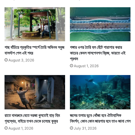
রে
র
চু
ল
প্রধানমন্ত্রী চায়েওয়ালা, কেন এমন একটা নাম? অভিষেক
গাছ বাঁচিয়ে প্রকৃতির স্পর্শে তৈরি অভিনব সবুজ
গঙ্গার ওপর তৈরি হল হেঁটে পারাপার করার
বাসস্টপ পেল এই শহর
কাচের কেবল সাসপেনশন ব্রিজ, ভারতে এই
জানিয়েছেন, তিনি ছোটবেলা থেকেই আরএসএস-এর মতাদর্শে
প্রথম
August 3, 2026
বিশ্বাসী এবং প্রধানমন্ত্রী নরেন্দ্র মোদীর পরম ভক্ত। প্রধানমন্ত্রী
August 1, 2026
নরেন্দ্র মোদী জীবনের প্রথম ভাগে চা বিক্রির সঙ্গে যুক্ত ছিলেন।
সেকথা সকলের জানা।
রাতে বাথরুমে যেতে দরজা খুলতেই হাড় হিম
জলের তলায় ডুবে খোঁজা হবে ঐতিহাসিক
গৃহস্থের, বাইরে তখন ডেকে চলেছে কুকুর
নিদর্শন, কোন কোন জায়গায় হবে তাও জানা গেল
August 1, 2026
July 31, 2026