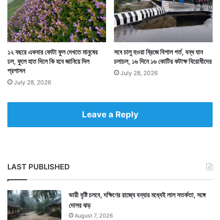
১২ বছরে একবার ফোটা ফুল দেখতে মানুষের
সবে চালু হওয়া ব্রিজে বিশাল গর্ত, বন্ধ যান
ঢল, ফুলে হাত দিলে কি হবে জানিয়ে দিল
চলাচল, ১৬ দিনে ১৬ কোটির কটাক্ষ বিরোধীদের
প্রশাসন
July 28, 2026
July 28, 2026
Leave a Reply
Tags
National News
LAST PUBLISHED
ভারী বৃষ্টি চলবে, দক্ষিণের রাজ্যে বন্যার মধ্যেই লাল সতর্কতা, সঙ্গে
দোসর ঝড়
August 7, 2026