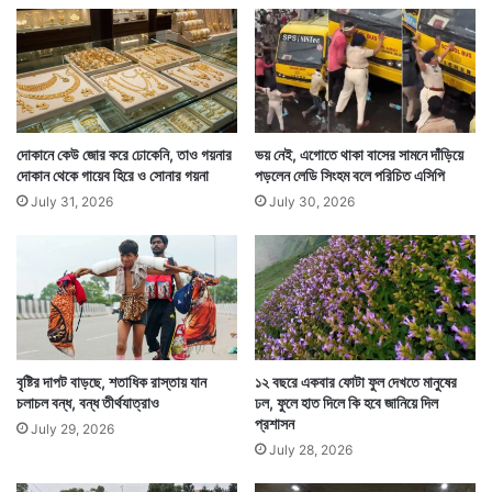
দোকানে কেউ জোর করে ঢোকেনি, তাও গয়নার
ভয় নেই, এগোতে থাকা বাসের সামনে দাঁড়িয়ে
দোকান থেকে গায়েব হিরে ও সোনার গয়না
পড়লেন লেডি সিংহম বলে পরিচিত এসিপি
July 31, 2026
July 30, 2026
মণিপুরের তামেংলং জেলার চিউলুয়ান ২ এবং গুয়ানগ্রাম হল এমন
২টি গ্রাম যেখানে এই আমুর বাজপাখিরা এসে বিশ্রাম নেয়।
এখানেই ২টি বাজপাখির গায়ে বেঁধে দেওয়া হয়েছে ওই বিশেষ যন্ত্র।
কিছুদিন বিশ্রামের পর ফের তারা পাড়ি দেবে তাদের গন্তব্যে।
বৃষ্টির দাপট বাড়ছে, শতাধিক রাস্তায় যান
১২ বছরে একবার ফোটা ফুল দেখতে মানুষের
তখনই তাদের গতিপথ জানতে পারবেন বিজ্ঞানীরা। — সংবাদ
চলাচল বন্ধ, বন্ধ তীর্থযাত্রাও
ঢল, ফুলে হাত দিলে কি হবে জানিয়ে দিল
প্রশাসন
July 29, 2026
সংস্থার সাহায্য নিয়ে লেখা
July 28, 2026