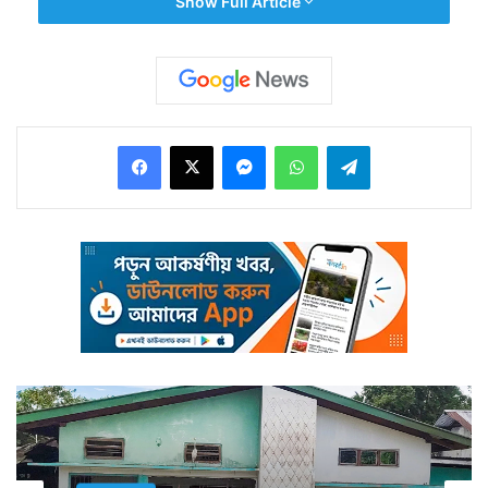
Show Full Article
ভারতের উত্তরপূর্বের সবুজে ঘেরা পাহাড়ি রাজ্য মণিপুর,
মিজোরামেও তাদের দেখা মেলে।
Facebook
X
Messenger
WhatsApp
Telegram
এখানেও হাজির হয় বহু পরিযায়ী পাখি। কোথা থেকে তারা আসে?
কোথায়ই বা যায়? মাঝে কোথায় কোথায় বিশ্রাম নেয়? কতদিন ধরে