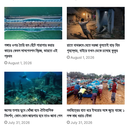
গ
র
ন্ত
ফা
রা
ক
কো
থা
য়
এভাবেই চক্রাকারে ঘোরে তাদের জীবন। এই বিভিন্ন দেশ হয়ে
গঙ্গার ওপর তৈরি হল হেঁটে পারাপার করার
রাতে বাথরুমে যেতে দরজা খুলতেই হাড় হিম
কাচের কেবল সাসপেনশন ব্রিজ, ভারতে এই
গৃহস্থের, বাইরে তখন ডেকে চলেছে কুকুর
তাদের গন্তব্যে পৌঁছনো, তারপর ফের ওড়া, ফের চিন, ভারতে
প্রথম
August 1, 2026
আসা। এই চক্রকে সময় ধরে ধরে জানতে, তারা কতটা করে উড়ছে
August 1, 2026
তা জানতে এবার এমন ২টি আমুর বাজপাখির শরীরে জুড়ে দেওয়া হল
স্যাটেলাইট ট্রান্সমিটার। যা তাদের প্রতিটি গতিবিধির খবর দিতে
থাকবে।
জলের তলায় ডুবে খোঁজা হবে ঐতিহাসিক
নবমিত্রের হাত ধরে ইসরোর সঙ্গে জুড়ে যাচ্ছে ১
নিদর্শন, কোন কোন জায়গায় হবে তাও জানা গেল
লক্ষ মাছ ধরার নৌকা
July 31, 2026
July 31, 2026