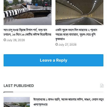
সবে চালু হওয়া ব্রিজে বিশাল গর্ত, বন্ধ যান
একটা সুড়ঙ্গ বদলে দিল ভারতের ২ প্রধান
চলাচল, ১৬ দিনে ১৬ কোটির কটাক্ষ বিরোধীদের
শহরের মধ্যে যাতায়াত, সুড়ঙ্গ পেয়ে খুশি
কৃষকরাও
July 28, 2026
July 27, 2026
Leave a Reply
Tags
National News
LAST PUBLISHED
উদ্বোধনের ১ মাসও হয়নি, অনেক জায়গায় ফাটল, ভাঙন, বেহাল নতুন
এক্সপ্রেসওয়ে