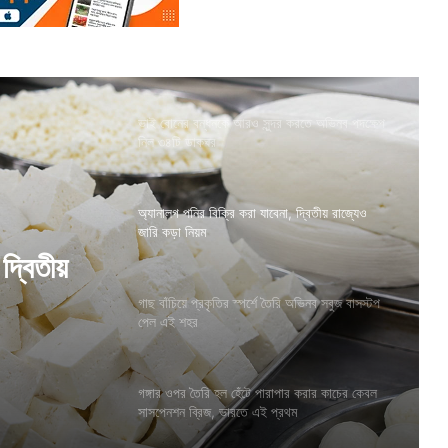
ভাই বোনের বন্ধনকে আরও সুন্দর করতে অভিনব পদক্ষেপ
নিল ৩৪টি ডাকঘর
অ্যানালগ পনির বিক্রি করা যাবেনা, দ্বিতীয় রাজ্যেও
জারি কড়া নিয়ম
 অভিনব সবুজ
গাছ বাঁচিয়ে প্রকৃতির স্পর্শে তৈরি অভিনব সবুজ বাসস্টপ
পেল এই শহর
গঙ্গার ওপর তৈরি হল হেঁটে পারাপার করার কাচের কেবল
দ্বিতীয়
সাসপেনশন ব্রিজ, ভারতে এই প্রথম