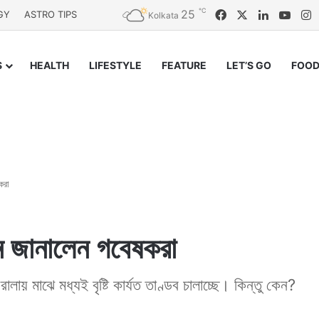
℃
25
Facebook
X
LinkedIn
YouT
I
GY
ASTRO TIPS
Kolkata
S
HEALTH
LIFESTYLE
FEATURE
LET’S GO
FOOD
করা
কেন জানালেন গবেষকরা
রালায় মাঝে মধ্যই বৃষ্টি কার্যত তাণ্ডব চালাচ্ছে। কিন্তু কেন?