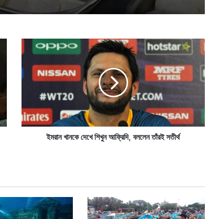
ই
ম
রা
ন
খা
ন
কে
দে
খে
শি
ইমরান খানকে দেখে শিখুন আফ্রিদি, বললেন তাঁরই সতীর্থ
খু
ন
আ
ফ্রি
দি
,
ব
ল