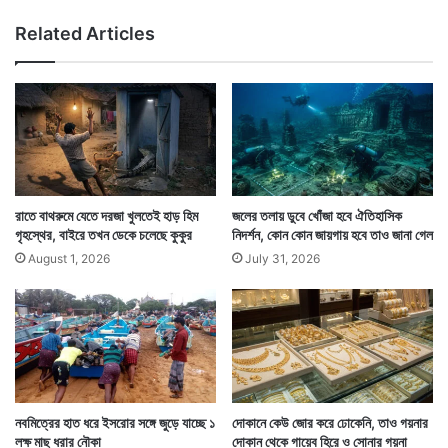
,
দে
Related Articles
ও
র
রা
শো
বাঁ
চ
চ
নী
ল
য়
না
হা
র
রাতে বাথরুমে যেতে দরজা খুলতেই হাড় হিম
জলের তলায় ডুবে খোঁজা হবে ঐতিহাসিক
গৃহস্থের, বাইরে তখন ডেকে চলেছে কুকুর
নিদর্শন, কোন কোন জায়গায় হবে তাও জানা গেল
(সংবাদ সংস্থার সাহায্য নিয়ে লেখা)
August 1, 2026
July 31, 2026
নবমিত্রের হাত ধরে ইসরোর সঙ্গে জুড়ে যাচ্ছে ১
দোকানে কেউ জোর করে ঢোকেনি, তাও গয়নার
লক্ষ মাছ ধরার নৌকা
দোকান থেকে গায়েব হিরে ও সোনার গয়না