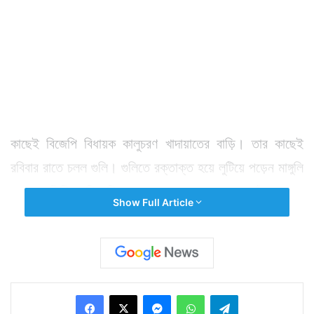
কাছেই বিজেপি বিধায়ক কালুচরণ খাদায়াতের বাড়ি। তার কাছেই
রবিবার রাতে চলল গুলি। গুলিতে রক্তাক্ত হয়ে লুটিয়ে পড়েন মাঙ্গুলি
জেনা। তিনিও বিজেপি নেতা। রাতের অন্ধকারে তাঁকে হত্যা
Show Full Article
করতেই তাঁকে লক্ষ্য করে খুব কাছ থেকে গুলি চালায় দুষ্কৃতিরা।
গুলি করে সেখান থেকে চম্পট দেয় তারা। দ্রুত মাঙ্গুলি জেনাকে
খোর্ধা জেলা হাসপাতালে ভর্তি করা হয়। কিন্তু চিকিৎসকেরা তাঁকে
পরীক্ষা করার পর তাঁকে মৃত বলে ঘোষণা করেন।
Facebook
X
Messenger
WhatsApp
Telegram