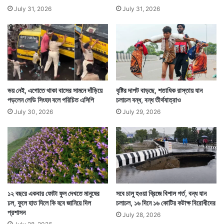
July 31, 2026
July 31, 2026
Tags
National News
ভয় নেই, এগোতে থাকা বাসের সামনে দাঁড়িয়ে
বৃষ্টির দাপট বাড়ছে, শতাধিক রাস্তায় যান
পড়লেন লেডি সিংহম বলে পরিচিত এসিপি
চলাচল বন্ধ, বন্ধ তীর্থযাত্রাও
July 30, 2026
July 29, 2026
১২ বছরে একবার ফোটা ফুল দেখতে মানুষের
সবে চালু হওয়া ব্রিজে বিশাল গর্ত, বন্ধ যান
ঢল, ফুলে হাত দিলে কি হবে জানিয়ে দিল
চলাচল, ১৬ দিনে ১৬ কোটির কটাক্ষ বিরোধীদের
প্রশাসন
July 28, 2026