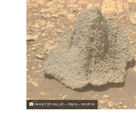
মঙ্গলগ্রহে টুপি পাথর, ছবি – সৌজন্যে – নাসা ডট গভ