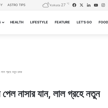
℃
27
Facebook
X
LinkedIn
YouT
I
GY
ASTRO TIPS
Kolkata
S
HEALTH
LIFESTYLE
FEATURE
LET’S GO
FOOD
ন, লাল গ্রহে নতুন চমক
ন পেল নাসার যান, লাল গ্রহে নতুন