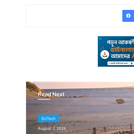
Read Next
SciTech
SciTech
August 6, 2026