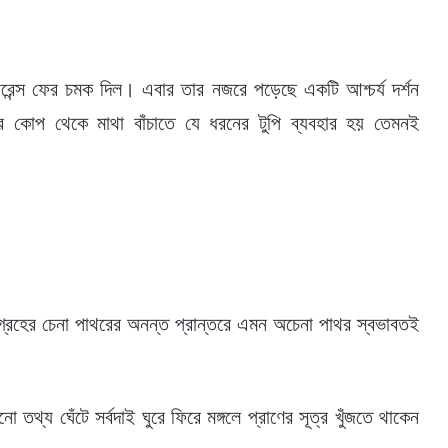
য়ারেন্স ফের চমক দিল। এবার তার নজরে পড়েছে একটি আশ্চর্য দর্শন
র কোপ থেকে মাথা বাঁচাতে যে ধরনের টুপি ব্যবহার হয় তেমনই
্রহের চেনা পাথরের অনন্ত প্রান্তরে এমন অচেনা পাথর স্বভাবতই
 তথ্য ঘেঁটে সর্বদাই ঘুরে ফিরে মঙ্গলে প্রাণের সূত্র খুঁজতে থাকেন