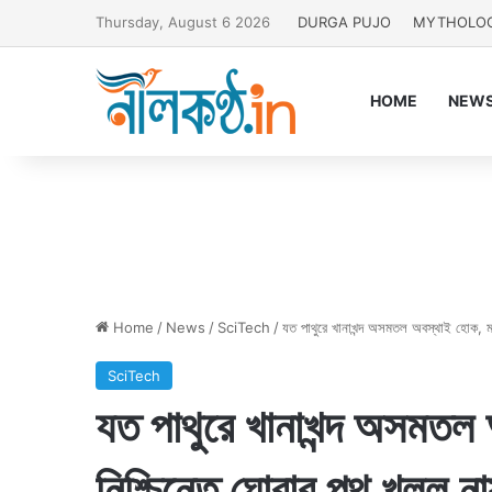
Thursday, August 6 2026
DURGA PUJO
MYTHOLO
HOME
NEW
Home
/
News
/
SciTech
/
যত পাথুরে খানাখন্দ অসমতল অবস্থাই হোক, মঙ্
SciTech
যত পাথুরে খানাখন্দ অসমতল 
নিশ্চিন্তে ঘোরার পথ খুলল না