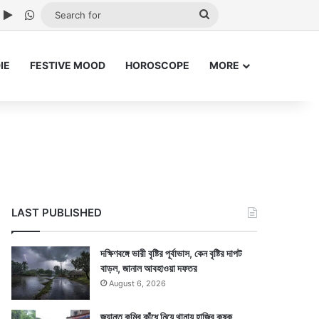
ube
nstagram
Google Play
WhatsApp
Search
for
IE
FESTIVE MOOD
HOROSCOPE
MORE
LAST PUBLISHED
দক্ষিণবঙ্গে ভারী বৃষ্টির পূর্বাভাস, কেন বৃষ্টির দাপট
বাড়ল, জানাল আবহাওয়া দফতর
August 6, 2026
জ্যান্ত কুমির কাঁধে নিয়ে থানায় হাজির কৃষক