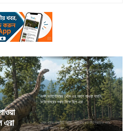
মহাকাশে জন্ম নিল ধান, ভরশূন্য অবস্থায় চালের উৎপাদন
ভবিষ্যতের স্বপ্ন দেখাচ্ছে
এমন ডাইনোসরের খোঁজ এর আগে পাওয়া যায়নি,
ডাইনোসরের শুরুর দিকে ছিল এরা
 ৫০
এমন পুকুর একটিই আছে, মাইনাস ৫০ ডিগ্রিতেও জমে
না এই পুকুরের জল