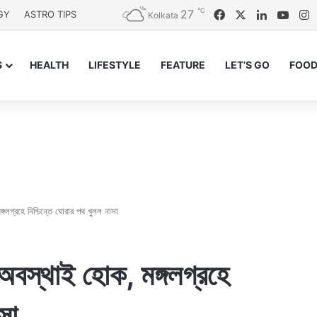
℃
27
Facebook
X
LinkedIn
YouT
I
GY
ASTRO TIPS
Kolkata
S
HEALTH
LIFESTYLE
FEATURE
LET’S GO
FOOD
গলগ্রহে নিশ্চিন্তে ঘোরার পথ খুলল নাসা
অবস্থাই হোক, মঙ্গলগ্রহে
সা