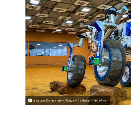
নাসার রোবোটিক যানে অভিনব টায়ার, ছবি – সৌজন্যে – নাসা ডট গভ