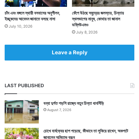
চাঁদ এবং মঙ্গলে স্থায়ী বসবাসের অনুশীলন,
ফেঁপে উঠছে সমুদ্রের জলস্তর, চিন্তায়
ইচ্ছুকদের আবেদন জানাতে বলছে নাসা
স্থলভাগের মানুষ, কোথায় তা জানাল
ডব্লিউএমও
July 10, 2026
July 8, 2026
মনে করা হচ্ছে আগামী মার্চ মাসেই নিসার মহাকাশে উড়ে যাবে।
Leave a Reply
তারপর তার কাজ শুরু করবে। নিসারের সাফল্য ভারতকে মহাকাশ
বিজ্ঞান ও গবেষণায় আরও এক ধাপ এগিয়ে দেবে। — সংবাদ
সংস্থার সাহায্য নিয়ে লেখা
LAST PUBLISHED
বন্যা দুর্গত পড়শি রাজ্যে নতুন চিন্তা ধানসিঁড়ি
August 7, 2026
চোখে বার্ধক্যের ছাপ পড়েছে, কীভাবে তা লুকিয়ে রাখেন, অকপটে
জানালেন অমিতাভ বচ্চন