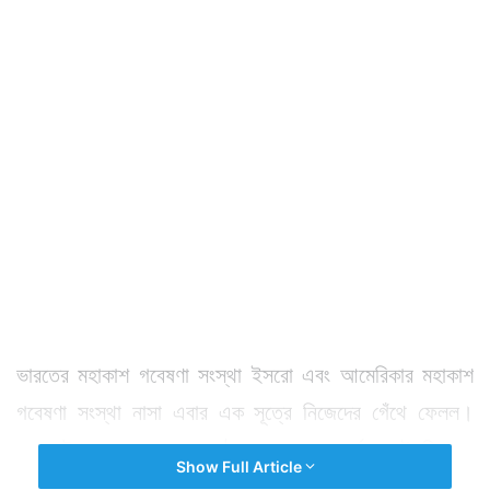
ভারতের মহাকাশ গবেষণা সংস্থা ইসরো এবং আমেরিকার মহাকাশ
গবেষণা সংস্থা নাসা এবার এক সূত্রে নিজেদের গেঁথে ফেলল।
তারা যৌথভাবে যা মহাকাশে পাঠাতে চলেছে তা কার্যত গোটা বিশ্বকে
Show Full Article
চমকে দেবে। কারণ মহাকাশ থেকে এ কাজ আগে কখনও সম্ভব