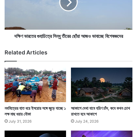
র
র
ম
তে
ত
র
ত
গু
থ্য
হা
নিসার মহাকাশে পৌঁছে পৃথিবীকে পরীক্ষা করতে শুরু করবে। দেখবে
দি
চি
দক্ষিণ ভারতের গুহাচিত্রে সিন্ধু তীরের ছোঁয়া আজও ভাবাচ্ছে বিশেষজ্ঞদের
ল
ত্রে
ভূমিকম্প, ভূমিধ্বস, অগ্নুৎপাতের মত প্রাকৃতিক বিপর্যয়ের জেরে
স
সি
Related Articles
পৃথিবী পৃষ্ঠের মাটির স্তরের বিকৃতি কতটা হয়েছে এবং হচ্ছে।
র
ন্ধু
কা
তী
র
রে
র
ছোঁ
য়া
আ
জ
ও
নবমিত্রের হাত ধরে ইসরোর সঙ্গে জুড়ে যাচ্ছে ১
আকাশে দেখা যাবে হরিণ চাঁদ, কবে কখন চোখ
ভা
লক্ষ মাছ ধরার নৌকা
রাখতে হবে আকাশে
বা
July 31, 2026
July 24, 2026
চ্ছে
বি