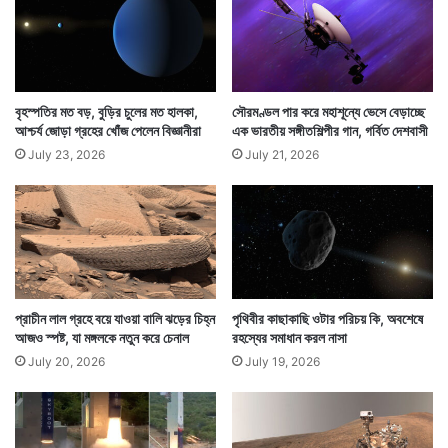
শে
ষ
জ্ঞ
দে
দেখবে হিমবাহ ও বরফের স্তরে কী ধরনের পরিবর্তন হচ্ছে এবং তা
র
বৃহস্পতির মত বড়, বুড়ির চুলের মত হালকা,
সৌরমণ্ডল পার করে মহাশূন্যে ভেসে বেড়াচ্ছে
কতটা দ্রুত হচ্ছে। পৃথিবীর বুকে কতটা জঙ্গল নিশ্চিহ্ন হচ্ছে, কত
আশ্চর্য জোড়া গ্রহের খোঁজ পেলেন বিজ্ঞানীরা
এক ভারতীয় সঙ্গীতশিল্পীর গান, গর্বিত দেশবাসী
আবার তৈরি হচ্ছে, কতটা জলাভূমি শেষ হচ্ছে, কতটা তৈরি হচ্ছে
July 23, 2026
July 21, 2026
তাও নজর রাখবে নিসার।
প্রাচীন লাল গ্রহে বয়ে যাওয়া বালি ঝড়ের চিহ্ন
পৃথিবীর কাছাকাছি ওটার পরিচয় কি, অবশেষে
আজও স্পষ্ট, যা মঙ্গলকে নতুন করে চেনাল
রহস্যের সমাধান করল নাসা
July 20, 2026
July 19, 2026