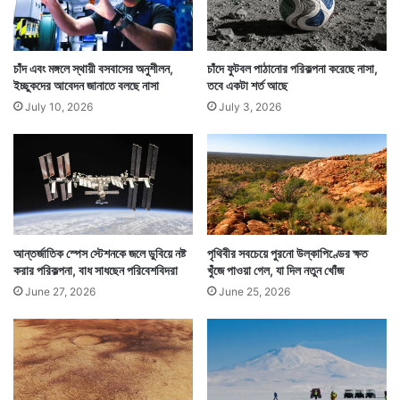
তারপর আর তার পক্ষে ওড়া সম্ভব হয়নি। প্রাথমিকভাবে সংযোগও
কিছুটা বিচ্ছিন্ন হয়। তবে তা ছিল সাময়িক।
চাঁদ এবং মঙ্গলে স্থায়ী বসবাসের অনুশীলন,
চাঁদে ফুটবল পাঠানোর পরিকল্পনা করেছে নাসা,
ইচ্ছুকদের আবেদন জানাতে বলছে নাসা
তবে একটা শর্ত আছে
July 10, 2026
July 3, 2026
আন্তর্জাতিক স্পেস স্টেশনকে জলে ডুবিয়ে নষ্ট
পৃথিবীর সবচেয়ে পুরনো উল্কাপিণ্ডের ক্ষত
করার পরিকল্পনা, বাধ সাধছেন পরিবেশবিদরা
খুঁজে পাওয়া গেল, যা দিল নতুন খোঁজ
June 27, 2026
June 25, 2026
শুয়ে থাকা অবস্থাতেই ইনজেনুইটি ফের পারসিভিয়ারেন্সের সঙ্গে