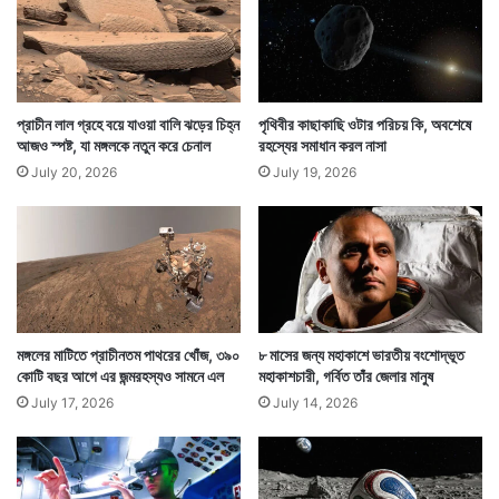
ম
গ্রাম ওজনের নাসার তৈরি এই ভিনগ্রহী হেলিকপ্টার ৭২ তম
হে
ঞ্জো
উড়ানের শেষে নিচে নামার সময় কোনওভাবে তার একটি ডানা ভেঙে
দা
যায়।
রো
প্রাচীন লাল গ্রহে বয়ে যাওয়া বালি ঝড়ের চিহ্ন
পৃথিবীর কাছাকাছি ওটার পরিচয় কি, অবশেষে
আজও স্পষ্ট, যা মঙ্গলকে নতুন করে চেনাল
রহস্যের সমাধান করল নাসা
July 20, 2026
July 19, 2026
মঙ্গলের মাটিতে প্রাচীনতম পাথরের খোঁজ, ৩৯০
৮ মাসের জন্য মহাকাশে ভারতীয় বংশোদ্ভূত
কোটি বছর আগে এর জন্মরহস্যও সামনে এল
মহাকাশচারী, গর্বিত তাঁর জেলার মানুষ
July 17, 2026
July 14, 2026
তার ফলে চিরতরে মঙ্গলগ্রহের মাটিতেই মুখ থুবড়ে পড়ে সে।