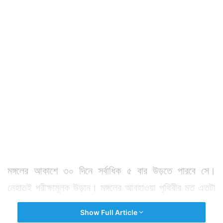
মঙ্গলের আকাশে ৩০ দিনে সর্বাধিক ৫ বার উড়তে পারবে সে।
নেহাতই পরীক্ষামূলক উড়ান। মঙ্গলের আবহাওয়া পৃথিবীর মত এতটা
ভারী নয়। অনেকটাই পাতলা। সেখানে হেলিকপ্টার কি উড়তে
Show Full Article
পারবে? সেটা দেখাই ছিল বিজ্ঞানীদের লক্ষ্য।