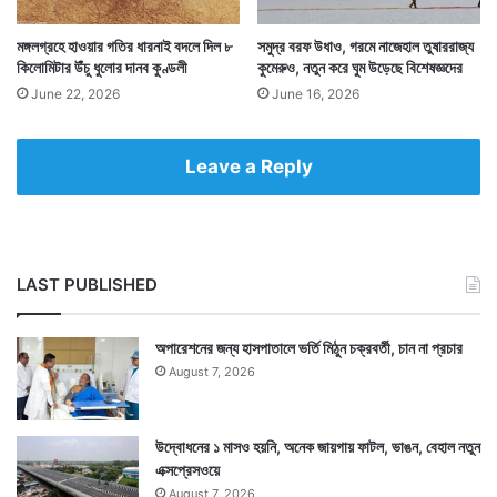
সংযোগ প্রতিষ্ঠা করে ফেলে। সে কাজও থামায়নি। মঙ্গলের মাটিতে
শুয়ে শুয়েই ইনজেনুইটি সপ্তাহে ১ দিন করে পারসিভিয়ারেন্সের কাছে
মঙ্গলগ্রহে হাওয়ার গতির ধারনাই বদলে দিল ৮
সমুদ্র বরফ উধাও, গরমে নাজেহাল তুষাররাজ্য
কিলোমিটার উঁচু ধুলোর দানব কুণ্ডলী
কুমেরুও, নতুন করে ঘুম উড়েছে বিশেষজ্ঞদের
মঙ্গলের আবহাওয়া সংক্রান্ত খবর পাঠাতে থাকে।
June 22, 2026
June 16, 2026
Leave a Reply
LAST PUBLISHED
অপারেশনের জন্য হাসপাতালে ভর্তি মিঠুন চক্রবর্তী, চান না প্রচার
August 7, 2026
উদ্বোধনের ১ মাসও হয়নি, অনেক জায়গায় ফাটল, ভাঙন, বেহাল নতুন
এক্সপ্রেসওয়ে
শেষ হয়েও ইনজেনুইটি শেষ হয়নি। লাল গ্রহের আবহাওয়া
August 7, 2026