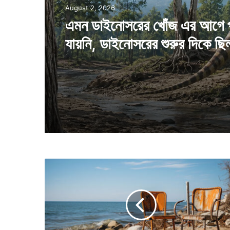
SciTech
SciTech
August 2, 2026
July 28, 2026
এমন ডাইনোসরের খোঁজ এর আগে 
এমন পুকুর একটিই আছে, মাইনাস
যায়নি, ডাইনোসরের শুরুর দিকে ছি
ডিগ্রিতেও জমে না এই পুকুরের জল
মা
ঝ
স
মু
দ্র
থে
কে