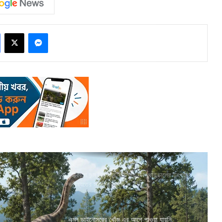
Facebook
X
Messenger
মহাকাশে জন্ম নিল ধান, ভরশূন্য অবস্থায় চালের উৎপাদন
ভবিষ্যতের স্বপ্ন দেখাচ্ছে
এমন ডাইনোসরের খোঁজ এর আগে পাওয়া যায়নি,