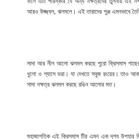
ফলে এটা পরিস্কার যে অন্য নক্ষত্রদের তুলনায় এই নক্
আরও উজ্জ্বল, ঝলমলে। এই তারাদের পুঞ্জ এমনভাবে তৈর
সাদা আর নীল আলো ঝলমল করছে পুরো ক্রিসমাস গাছের মত 
ধুলো ও গ্যাসে ভরা। যা দেখতে সবুজ রংয়ের। তাও আবা
সাদা নক্ষত্র ঝলমল করছে রঙিন আলোর মত।
মহাজাগতিক এই ক্রিসমাস ট্রি এমন এক দৃশ্য উপহার দি