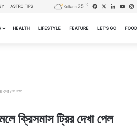
℃
25
Facebook
X
LinkedIn
YouT
I
GY
ASTRO TIPS
Kolkata
S
HEALTH
LIFESTYLE
FEATURE
LET’S GO
FOOD
ির দেখা পেল নাসা
লে ক্রিসমাস ট্রির দেখা পেল