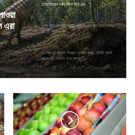
ডাইনোসরের শুরুর দিকে ছিল এরা
এমন পুকুর একটিই আছে, মাইনাস ৫০ ডিগ্রিতেও জমে
পাওয়া
না এই পুকুরের জল
 ৫০
ল এরা
১০ বছরের মধ্যেই নিয়ন্ত্রণ হারাবে মানুষ, পৃথিবী শাসন
করবে বট, বললেন ইলন মাস্ক
আ
পে
লে
কা
লো
ছা
য়া