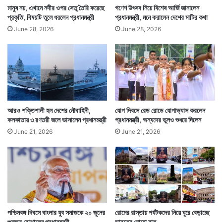
মানুষ নয়, এখানে নদীর ওপর সেতু তৈরি করেছে
গণেশ উৎসব নিয়ে বিশেষ আর্জি জানালেন
প্রকৃতি, বিষয়টি তুলে ধরলেন প্রধানমন্ত্রী
প্রধানমন্ত্রী, মনে করালেন দেশের মাটির কথা
June 28, 2026
June 28, 2026
আরও শক্তিশালী হল দেশের নৌবাহিনী,
যোগ দিবসে রেড রোডে যোগাভ্যাস করলেন
কলকাতায় ৩ রণতরী জলে ভাসালেন প্রধানমন্ত্রী
প্রধানমন্ত্রী, অন্যদের ভুলও শুধরে দিলেন
June 21, 2026
June 21, 2026
পশ্চিমবঙ্গ দিবসে বাংলার যুব সমাজকে ২০ জুনের
রোমের রাস্তায় পর্যটকদের নিয়ে ঘুরে বেড়াচ্ছে
গুরুত্ব বোঝালেন প্রধানমন্ত্রী
ভারতের হোহো বাস