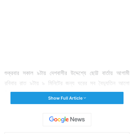
শুক্রবার সকাল ৯টায় দেশবাসীর উদ্দেশ্যে ছোট্ট বার্তায় আগামী
রবিবার রাত ৯টায় ৯ মিনিটের জন্য ঘরের সব বৈদ্যুতিন আলো
নিভিয়ে মোমবাতি জ্বালানোর বার্তা দিয়েছেন। এরপরই প্রধানমন্ত্রী
Show Full Article
নরেন্দ্র মোদী কথা বলেন দেশের ৪০ জন ক্রীড়াবিদের সঙ্গে। যার
মধ্যে ছিলেন শচীন তেন্ডুলকর, সৌরভ গঙ্গোপাধ্যায়, পিভি সিন্ধু,
পিটি ঊষার মত দেশের বিভিন্ন সময়ের প্রতিভাধর খেলোয়াড়েরা।