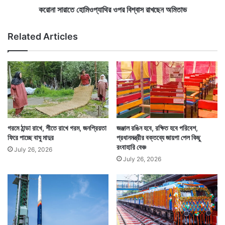
সি
প্যা
করোনা সারাতে হোমিওপ্যাথির ওপর বিশ্বাস রাখছেন অমিতাভ
দ্ধা
থি
ন্ত
র
Related Articles
নি
ও
ল
প
পে
র
রু
বি
শ্বা
স
রা
Tags
Narendra Modi
খ
ছে
গরমে ঠান্ডা রাখে, শীতে রাখে গরম, জনপ্রিয়তা
জঞ্জাল রঙিন হবে, রক্ষিত হবে পরিবেশ,
ন
ফিরে পাচ্ছে বাঘু মাদুর
প্রধানমন্ত্রীর বক্তব্যে জায়গা পেল কিছু
অ
রংবাহারি বেঞ্চ
July 26, 2026
মি
July 26, 2026
তা
ভ