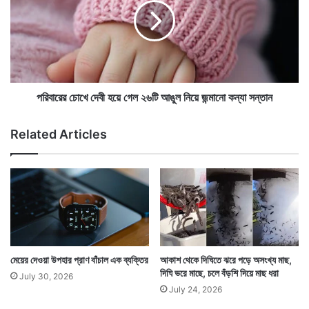
র
রে
ছে
র
ব
চো
কিন্তু সেই টিকিট স্ক্র্যাচ করে তারপর স্ক্যান করতেই যা দেখেন তা
র্ষা
খে
,
দেখে নিজের চোখকে বিশ্বাস করতে পারেননি তিনি। তাই টিকিটটি
দে
জা
বী
পাশে বসা স্ত্রীকে দেন। তিনিও টিকিট স্ক্যান করে দেখেন যা
না
হ
পরিবারের চোখে দেবী হয়ে গেল ২৬টি আঙুল নিয়ে জন্মানো কন্যা সন্তান
ল
য়ে
দেখছেন সেটা সত্যি।
আ
গে
Related Articles
ব
ল
হা
২
ও
৬
য়া
টি
দ
আ
ফ
ঙু
ত
ল
র
নি
য়ে
মেয়ের দেওয়া উপহার প্রাণ বাঁচাল এক ব্যক্তির
আকাশ থেকে দিঘিতে ঝরে পড়ে অসংখ্য মাছ,
জ
দিঘি ভরে মাছে, চলে বঁড়শি দিয়ে মাছ ধরা
July 30, 2026
ন্মা
July 24, 2026
নো