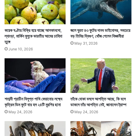
এখনও ওই বিপুল অঙ্কের টাকা নিয়ে কি করবেন তা ভাবেননি ওই
কয়েক ঘণ্টায় বিক্রি হয়ে যাচ্ছে আলফানসো,
জলে ঘুরত ৪৩ ফুটের দানব ডাইনোসর, সবচেয়ে
ল্যাংড়া, মার্কিন মুলুকে ভারতীয় আমের চাহিদা
বড় তিমির দ্বিগুণ, খোঁজ পেলেন বিজ্ঞানীরা
ব্যক্তি। তবে স্ত্রীকে নিয়ে আপাতত এই আনন্দ চুটিয়ে উপভোগ
তুঙ্গে
May 31, 2026
করতে একটা দারুণ ডিনারে যেতে চান তিনি।
June 10, 2026
শতাব্দী প্রাচীন বিলুপ্ত পাখি ফেরানোর লক্ষ্যে
তাঁকে বোকা বললে আপত্তি আছে, কি বলে
কৃত্রিম ডিম ফুটে বার হল ২৪টি মুরগির ছানা
ডাকলে তাঁর আপত্তি নেই, জানালেন ট্রাম্প
May 24, 2026
May 24, 2026