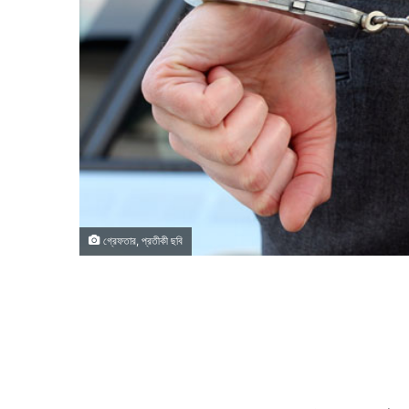
গ্রেফতার, প্রতীকী ছবি