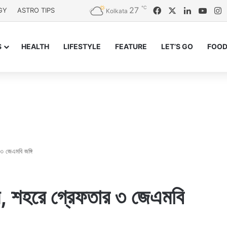
℃
27
Facebook
X
LinkedIn
YouT
I
GY
ASTRO TIPS
Kolkata
S
HEALTH
LIFESTYLE
FEATURE
LET’S GO
FOOD
৩ জেএমবি জঙ্গি
য, শহরে গ্রেফতার ৩ জেএমবি