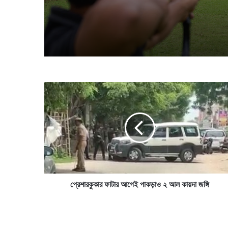
দিতে অব্যর্থ লক্ষ্যভেদ
প্রে
শা
র
কু
কা
র
ফা
টা
র
আ
প্রেশারকুকার ফাটার আগেই পাকড়াও ২ আল কায়দা জঙ্গি
গে
ই
পা
ক