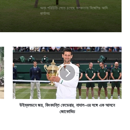
অন্য পরিচিতি পেতে চলেছে কলকাতায় বিজেপির আদি
কার্যালয়
উ
ই
ম্ব
ল
ড
নে
জ
য়
,
কিং
উইম্বলডনে জয়, কিংবদন্তি ফেডেরার, নাদাল-এর সঙ্গে এক আসনে
ব
জোকোভিচ
দ
ন্তি
ফে