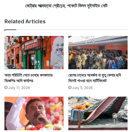
গী
র
মেট্রোয় আত্মহত্যা প্রৌঢ়ের, পকেটে মিলল সুইসাইড নোট
র
,
সং
প
Related Articles
খ্যা
কে
টে
মি
ল
ল
সু
ই
সা
ই
অন্য পরিচিতি পেতে চলেছে কলকাতায়
রেলের চত্বরে আবর্জনা বা থুতু ফেলার ছবি
ড
বিজেপির আদি কার্যালয়
দিলেই পাওয়া যাবে সার্টিফিকেট
নো
July 11, 2026
July 5, 2026
ট