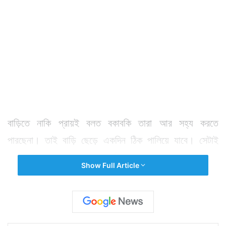
বাড়িতে নাকি প্রায়ই বলত বকাবকি তারা আর সহ্য করতে
পারছেনা। তাই বাড়ি ছেড়ে একদিন ঠিক পালিয়ে যাবে। সেটাই
হল। রবিবার সন্ধেয় সেই যে বাড়ি থেকে বার হল এখনও তাদের
Show Full Article
দেখা নেই। রিজেন্ট পার্ক থানা এলাকার ইটখোলা মাঠ সংলগ্ন
নতুনপল্লিতে তাদের বাড়ি। তেমনই ৬ অভিন্ন হৃদয় কিশোর
কিশোরী অন্যান্য দিনের মতই বিকেলে খেলতে গিয়েছিল। কিন্তু
তারপর সন্ধে গড়ালেও বাড়ি ফেরেনি। সন্ধে হয়ে যাওয়ার পরও