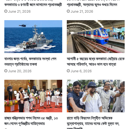
কলকাতায় ৩ রণতরী জলে ভাসালেন প্রধানমন্ত্রী
প্রধানমন্ত্রী, অন্যদের ভুলও শুধরে দিলেন
June 21, 2026
June 21, 2026
বাংলার জন্য গর্বের, কলকাতার সংস্থা পেল
আগামী ৫ বছরের মধ্যে কলকাতা মেট্রোর রেকে
নবরত্ন প্রতিষ্ঠানের তকমা
আসছে পরিবর্তন, আরও ভাল হবে যাত্রা
June 20, 2026
June 6, 2026
রাজ্য মন্ত্রিসভায় শপথ নিলেন ৩৫ মন্ত্রী, ১৩
রাতে বাড়ি ফিরলেন নিগৃহীত অভিষেক
জন পেলেন পূর্ণমন্ত্রীর দায়িত্বভার
বন্দ্যোপাধ্যায়, তাদের দলের কেউ যুক্ত নন,
বলল বিজেপি