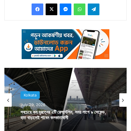
Facebook
X
Messenger
WhatsApp
Telegram
তারা বাড়ি না ফেরায় পরিবারের লোকজন খোঁজ শুরু করেন। কিন্তু
তাদের কোনও হদিস মেলেনি।
Kolkata
July 29, 2026
সবচেয়ে কম দূরত্বের ২টি রেলস্টেশন, সময় লাগে ৯ সেকেন্ড,
হাত বাড়ালেই পাবেন কলকাতাবাসী
৬ কিশোর কিশোরীর মধ্যে ১৬ বছরের এক কিশোর অবশ্য পরে বাড়ি