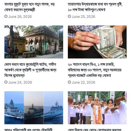
বাংলার মুকুটে যুক্ত হবে নতুন পালক, বড়
তারাতলায় উদ্ধারকাজে বাধা হল প্রবল বৃষ্টি,
ঘোষণা করলেন মুখ্যমন্ত্রী
১০ লক্ষ টাকা ক্ষতিপূরণ ঘোষণা
June 26, 2026
June 25, 2026
ভোল বদলে যাবে কুমোরটুলি ঘাটের, পর্যটন
২০ শতাংশ বাড়ল ডিএ, ১ লক্ষ চাকরি,
আকর্ষণ থেকে মৃৎশিল্পী ও পুণ্যার্থীদের জন্য
মহিলাদের জন্য ৩৩ শতাংশ, নতুন সরকারের
বিশেষ বন্দোবস্ত
প্রথম বাজেটে একাধিক বড় ঘোষণা
June 24, 2026
June 22, 2026
আরও শক্তিশালী হল দেশের নৌবাহিনী,
যোগ দিবসে রেড রোডে যোগাভ্যাস করলেন