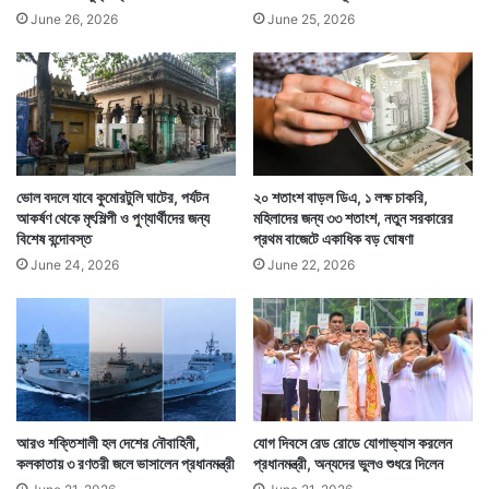
June 26, 2026
June 25, 2026
ভোল বদলে যাবে কুমোরটুলি ঘাটের, পর্যটন
২০ শতাংশ বাড়ল ডিএ, ১ লক্ষ চাকরি,
আকর্ষণ থেকে মৃৎশিল্পী ও পুণ্যার্থীদের জন্য
মহিলাদের জন্য ৩৩ শতাংশ, নতুন সরকারের
বিশেষ বন্দোবস্ত
প্রথম বাজেটে একাধিক বড় ঘোষণা
June 24, 2026
June 22, 2026
আরও শক্তিশালী হল দেশের নৌবাহিনী,
যোগ দিবসে রেড রোডে যোগাভ্যাস করলেন
কলকাতায় ৩ রণতরী জলে ভাসালেন প্রধানমন্ত্রী
প্রধানমন্ত্রী, অন্যদের ভুলও শুধরে দিলেন