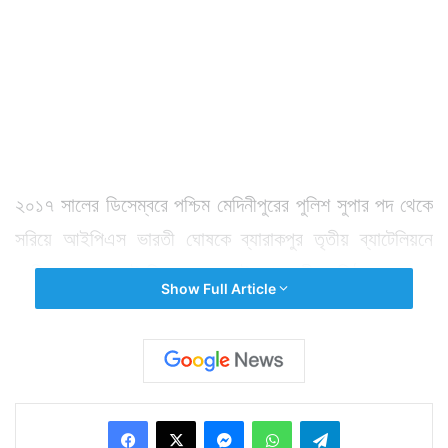
২০১৭ সালের ডিসেম্বরে পশ্চিম মেদিনীপুরের পুলিশ সুপার পদ থেকে
সরিয়ে আইপিএস ভারতী ঘোষকে ব্যারাকপুর তৃতীয় ব্যাটেলিয়নে
বদলি করা হয়। এই সিদ্ধান্তের পরই মুখ্যমন্ত্রীর ঘনিষ্ঠ বলে একদা
Show Full Article
পরিচিত ভারতীয় ঘোষ ডিজির কাছে ইস্তফাপত্র পাঠিয়ে দেন। এর
২ মাসের মধ্যেই ভারতী ঘোষের ফ্ল্যাটে গত রাতে হানা দিল
সিআইডি।
Facebook
X
Messenger
WhatsApp
Telegram