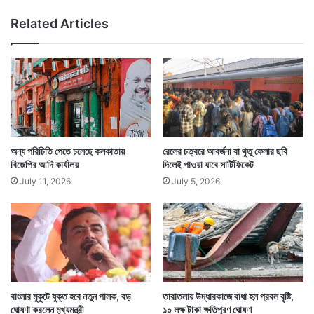
র্তী
নি
Related Articles
,
সা
হা
য্য
ক
র
ল
না
কে
অন্য পরিচিতি পেতে চলেছে কলকাতায়
রেলের চত্বরে আবর্জনা বা থুতু ফেলার ছবি
উ
বিজেপির আদি কার্যালয়
দিলেই পাওয়া যাবে সার্টিফিকেট
July 11, 2026
July 5, 2026
বাংলার মুকুটে যুক্ত হবে নতুন পালক, বড়
তারাতলায় উদ্ধারকাজে বাধা হল প্রবল বৃষ্টি,
ঘোষণা করলেন মুখ্যমন্ত্রী
১০ লক্ষ টাকা ক্ষতিপূরণ ঘোষণা