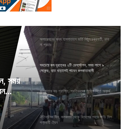
অপারেশনের জন্য হাসপাতালে ভর্তি মিঠুন চক্রবর্তী, চান
না প্রচার
সবচেয়ে কম দূরত্বের ২টি রেলস্টেশন, সময় লাগে ৯
সেকেন্ড, হাত বাড়ালেই পাবেন কলকাতাবাসী
শন, সময়
েন
কলকাতার বড় প্রাপ্তি, প্রতিভাদের সুযোগ দিতে অব্যর্থ
লক্ষ্যভেদ
ঐতিহাসিক দিন, কলকাতা থেকে বিদেশের শহরে পাড়ি দিল
পণ্যবাহী ট্রেন