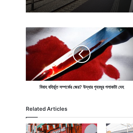
বি
বা
হ
ব
হি
র্ভূ
ত
স
ম্প
র্কে
বিবাহ বহির্ভূত সম্পর্কের জের? উদ্ধার গৃহবধূর গলাকাটা দেহ
র
জে
র
Related Articles
?
উ
দ্ধা
র