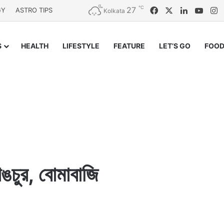
℃
27
Facebook
X
LinkedIn
YouT
I
GY
ASTRO TIPS
Kolkata
S
HEALTH
LIFESTYLE
FEATURE
LET’S GO
FOOD
াঙচুর, বোমাবাজি