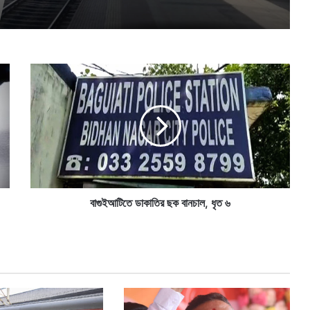
বা
গু
ই
আ
টি
তে
ডা
কা
তি
র
বাগুইআটিতে ডাকাতির ছক বানচাল, ধৃত ৬
ছ
ক
বা
ন
চা
ল
,