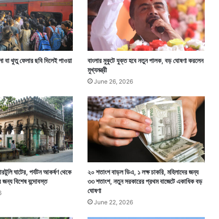
ধৃ
ত
৬
া বা থুতু ফেলার ছবি দিলেই পাওয়া
বাংলার মুকুটে যুক্ত হবে নতুন পালক, বড় ঘোষণা করলেন
মুখ্যমন্ত্রী
June 26, 2026
রটুলি ঘাটের, পর্যটন আকর্ষণ থেকে
২০ শতাংশ বাড়ল ডিএ, ১ লক্ষ চাকরি, মহিলাদের জন্য
দের জন্য বিশেষ বন্দোবস্ত
৩৩ শতাংশ, নতুন সরকারের প্রথম বাজেটে একাধিক বড়
ঘোষণা
6
June 22, 2026