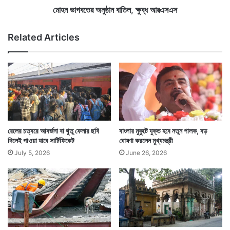
র
নু
মোহন ভাগবতের অনুষ্ঠান বাতিল, ক্ষুব্ধ আরএসএস
ক
ষ্ঠা
ঙ্কা
ন
Related Articles
ল
বা
তি
ল
,
ক্ষু
ব্ধ
আ
র
এ
রেলের চত্বরে আবর্জনা বা থুতু ফেলার ছবি
বাংলার মুকুটে যুক্ত হবে নতুন পালক, বড়
স
দিলেই পাওয়া যাবে সার্টিফিকেট
ঘোষণা করলেন মুখ্যমন্ত্রী
এ
July 5, 2026
June 26, 2026
স