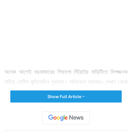
অনেক আগেই বড়বাজারের শিবতলা স্ট্রিটের বাড়িটিতে বিপজ্জনক
বাড়ির নোটিস ঝুলিয়েছিল পুরসভা। অভিযোগ তারপরও সেখান থেকে
ভাড়াটেরা কেউ ওঠার নাম করেননি। তার ফল হল মারাত্মক।
Show Full Article
মঙ্গলবার সকালে ওই বাড়ির একটি অংশ হুড়মুড়িয়ে ভেঙে পড়ে মৃত্যু
হয় ৯৭ বছরের এক বৃদ্ধের। আহত অবস্থায় তাঁর ৮৪ বছরের স্ত্রী
ও ৫৬ বছরের মেয়েকে মেডিক্যাল কলেজ হাসপাতালে ভর্তি করা
হয়। সেখানেই তাঁদের মৃত্যু হয়।