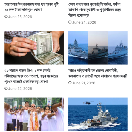
তারাতলায় উদ্ধারকাজে বাধা হল প্রবল বৃষ্টি,
ভোল বদলে যাবে কুমোরটুলি ঘাটের, পর্যটন
১০ লক্ষ টাকা ক্ষতিপূরণ ঘোষণা
আকর্ষণ থেকে মৃৎশিল্পী ও পুণ্যার্থীদের জন্য
বিশেষ বন্দোবস্ত
June 25, 2026
June 24, 2026
২০ শতাংশ বাড়ল ডিএ, ১ লক্ষ চাকরি,
আরও শক্তিশালী হল দেশের নৌবাহিনী,
মহিলাদের জন্য ৩৩ শতাংশ, নতুন সরকারের
কলকাতায় ৩ রণতরী জলে ভাসালেন প্রধানমন্ত্রী
প্রথম বাজেটে একাধিক বড় ঘোষণা
June 21, 2026
June 22, 2026