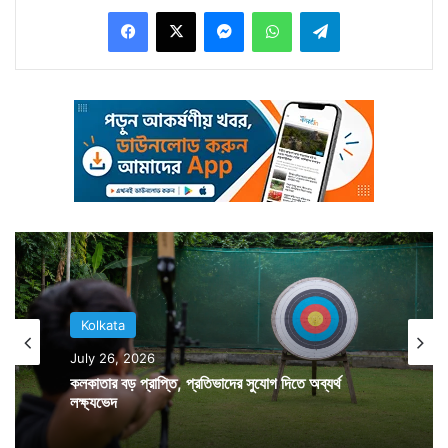
Facebook
X
Messenger
WhatsApp
Telegram
Kolkata
July 26, 2026
বাড়ির একটি অংশ ভাঙলেও দমকলকর্মীরা সুরক্ষার কথা মাথায় রেখে
কলকাতার বড় প্রাপ্তি, প্রতিভাদের সুযোগ দিতে অব্যর্থ
কাউকেই বাড়িতে প্রবেশের অনুমতি দেয়নি। সকালেই ঘটনাস্থলে
লক্ষ্যভেদ
হাজির হন স্থানীয় বিধায়ক স্মিতা বক্সি। উদ্ধারকাজের তদারকিও