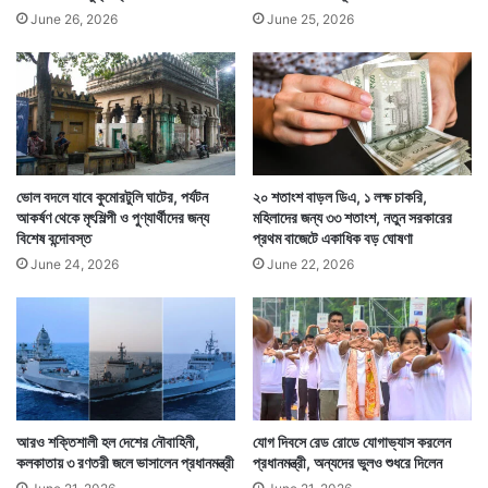
June 26, 2026
June 25, 2026
ভোল বদলে যাবে কুমোরটুলি ঘাটের, পর্যটন
২০ শতাংশ বাড়ল ডিএ, ১ লক্ষ চাকরি,
আকর্ষণ থেকে মৃৎশিল্পী ও পুণ্যার্থীদের জন্য
মহিলাদের জন্য ৩৩ শতাংশ, নতুন সরকারের
বিশেষ বন্দোবস্ত
প্রথম বাজেটে একাধিক বড় ঘোষণা
June 24, 2026
June 22, 2026
আরও শক্তিশালী হল দেশের নৌবাহিনী,
যোগ দিবসে রেড রোডে যোগাভ্যাস করলেন
কলকাতায় ৩ রণতরী জলে ভাসালেন প্রধানমন্ত্রী
প্রধানমন্ত্রী, অন্যদের ভুলও শুধরে দিলেন