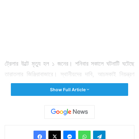
ট্রেলার উল্টে মৃত্যু হল ১ জনের। শনিবার সকালে ঘটনাটি ঘটেছে
তারাতলার জিঞ্জিরাবাজারে। স্থানীয়দের দাবি, আচমকাই নিয়ন্ত্রণ
হারিয়ে রাস্তার ধারে উল্টে যায় ট্রেলারটি। ট্রেলারের তলায় চাপা
Show Full Article
পড়ে আহত হন ট্রেলারের চালক। দ্রুত হাসপাতালে নিয়ে যাওয়া
হলেও চিকিৎসকেরা তাঁকে মৃত বলে ঘোষণা করেন। এদিকে
ঘটনাস্থলে হাজির হয় বিপর্যয় মোকাবিলা বাহিনী। তাঁরাই প্রায় ঘণ্টা
দুয়েকের চেষ্টায় ট্রেলারটিকে সরিয়ে নিয়ে যান। এদিকে ব্যস্ত
Facebook
X
Messenger
WhatsApp
Telegram
সময়ে এমন এক ঘটনায় এলাকায় উত্তেজনার সৃষ্টি হয়। প্রবল