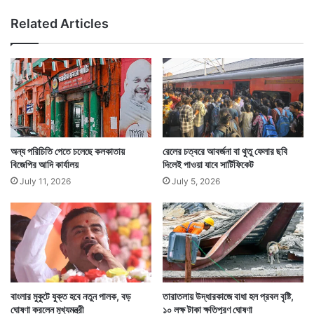
য়ে
Related Articles
প
দ
কে
র
আ
র
ও
কা
ছে
অন্য পরিচিতি পেতে চলেছে কলকাতায়
রেলের চত্বরে আবর্জনা বা থুতু ফেলার ছবি
সা
বিজেপির আদি কার্যালয়
দিলেই পাওয়া যাবে সার্টিফিকেট
নি
July 11, 2026
July 5, 2026
য়া
-
বো
পা
ন্না
বাংলার মুকুটে যুক্ত হবে নতুন পালক, বড়
তারাতলায় উদ্ধারকাজে বাধা হল প্রবল বৃষ্টি,
ঘোষণা করলেন মুখ্যমন্ত্রী
১০ লক্ষ টাকা ক্ষতিপূরণ ঘোষণা