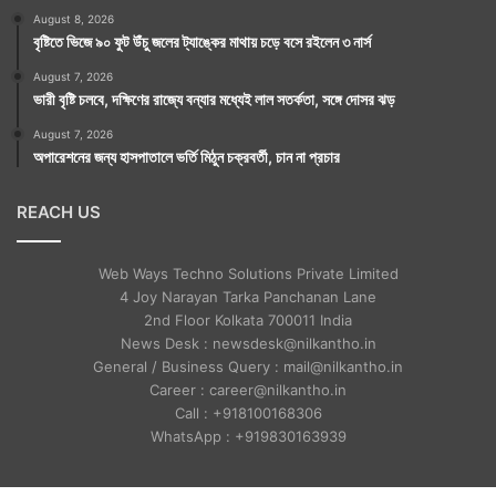
August 8, 2026
বৃষ্টিতে ভিজে ৯০ ফুট উঁচু জলের ট্যাঙ্কের মাথায় চড়ে বসে রইলেন ৩ নার্স
August 7, 2026
ভারী বৃষ্টি চলবে, দক্ষিণের রাজ্যে বন্যার মধ্যেই লাল সতর্কতা, সঙ্গে দোসর ঝড়
August 7, 2026
অপারেশনের জন্য হাসপাতালে ভর্তি মিঠুন চক্রবর্তী, চান না প্রচার
REACH US
Web Ways Techno Solutions Private Limited
4 Joy Narayan Tarka Panchanan Lane
2nd Floor Kolkata 700011 India
News Desk : newsdesk@nilkantho.in
General / Business Query : mail@nilkantho.in
Career : career@nilkantho.in
Call : +918100168306
WhatsApp : +919830163939