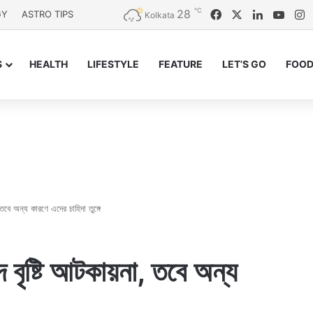
℃
28
Facebook
X
LinkedIn
YouT
I
GY
ASTRO TIPS
Kolkata
S
HEALTH
LIFESTYLE
FEATURE
LET’S GO
FOOD
তবে অন্য কারণে এদের চাহিদা তুঙ্গে
দ বৃষ্টি আটকায়না, তবে অন্য