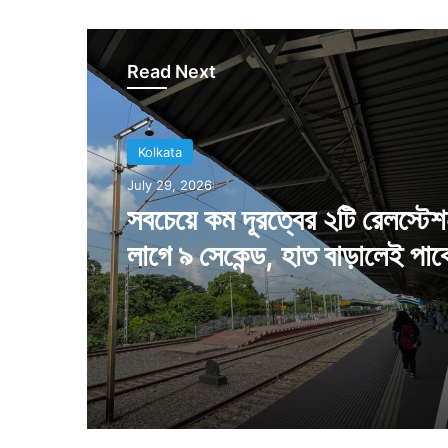
Read Next
Kolkata
Kolkata
July 26, 2026
July 29, 2026
কলকাতার বড় প্রাপ্তি, প্রতিভাদে
দিতে অব্যর্থ লক্ষ্যভেদ
সবচেয়ে কম দূরত্বের ২টি রেলস্টে
লাগে ৯ সেকেন্ড, হাত বাড়ালেই পাব
কলকাতাবাসী