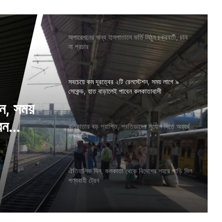
অপারেশনের জন্য হাসপাতালে ভর্তি মিঠুন চক্রবর্তী, চান
না প্রচার
সবচেয়ে কম দূরত্বের ২টি রেলস্টেশন, সময় লাগে ৯
সেকেন্ড, হাত বাড়ালেই পাবেন কলকাতাবাসী
র সুযোগ
কলকাতার বড় প্রাপ্তি, প্রতিভাদের সুযোগ দিতে অব্যর্থ
লক্ষ্যভেদ
শন, সময়
ঐতিহাসিক দিন, কলকাতা থেকে বিদেশের শহরে পাড়ি দিল
েন
পণ্যবাহী ট্রেন