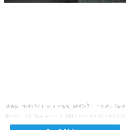
আষাঢ়ের প্রথম দিনে এবার পড়েছে জামাইষষ্ঠী। সাধারণত জ্যৈষ্ঠ
মাসে পড়ে এই জিভে জল আনা তিথি। ফলে গলদঘর্ম অবস্থাতেই
হয় জামাইষষ্ঠী। অত গরমে আয়েশ করে খাওয়াটা একটু কষ্টকর।