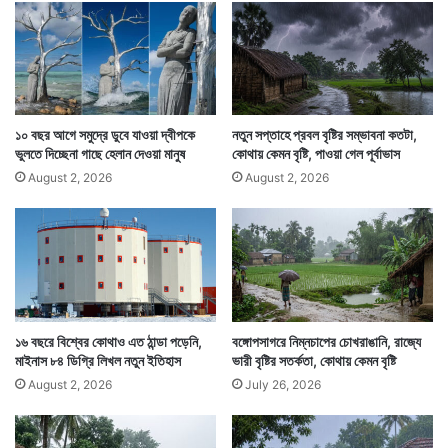
র
মু
খে
অ
ভি
নে
তা
১০ বছর আগে সমুদ্রে ডুবে যাওয়া দ্বীপকে
নতুন সপ্তাহে প্রবল বৃষ্টির সম্ভাবনা কতটা,
জামাইষষ্ঠী উপলক্ষে প্রতিবারের মতই বাজারে এসেছে ইলিশ। আছে
ভুলতে দিচ্ছেনা গাছে হেলান দেওয়া মানুষ
কোথায় কেমন বৃষ্টি, পাওয়া গেল পূর্বাভাস
চিংড়ি, ভেটকি, পাবদা, তোপসে। আর পাঁঠা বা মুরগির মাংস তো
August 2, 2026
August 2, 2026
রয়েছেই। সঙ্গে এবার আবার দারুণ আমের পশরা। মিষ্টি, দই তো
রয়েছেই।
১৬ বছরে বিশ্বের কোথাও এত ঠান্ডা পড়েনি,
বঙ্গোপসাগরে নিম্নচাপের চোখরাঙানি, রাজ্যে
মাইনাস ৮৪ ডিগ্রি লিখল নতুন ইতিহাস
ভারী বৃষ্টির সতর্কতা, কোথায় কেমন বৃষ্টি
August 2, 2026
July 26, 2026