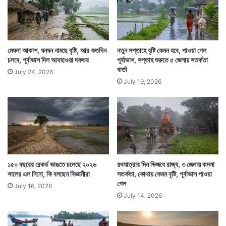
মেঘলা আকাশ, ঘনঘন নামছে বৃষ্টি, আর কতদিন
নতুন সপ্তাহে বৃষ্টি কেমন হবে, পাওয়া গেল
চলবে, পূর্বাভাস দিল আবহাওয়া দফতর
পূর্বাভাস, সপ্তাহ শুরুতে ৫ জেলায় সতর্কতা
বার্তা
July 24, 2026
সব মিলিয়ে এলাহি খাওয়া দাওয়া আর এমন মজলিসি আবহাওয়া যে
July 19, 2026
যুগলবন্দি তৈরি করেছে তাতে জমে ক্ষীর বাঙালির তেরো পার্বণের এক
পার্বণ জামাইষষ্ঠী।
১৫০ বছরের রেকর্ড ভাঙতে চলেছে ২০২৬
রথযাত্রার দিন ভিজবে রাজ্য, ৩ জেলায় কমলা
সালের এল নিনো, কি বলছেন বিজ্ঞানীরা
সতর্কতা, কোথায় কেমন বৃষ্টি, পূর্বাভাস পাওয়া
গেল
July 16, 2026
July 14, 2026