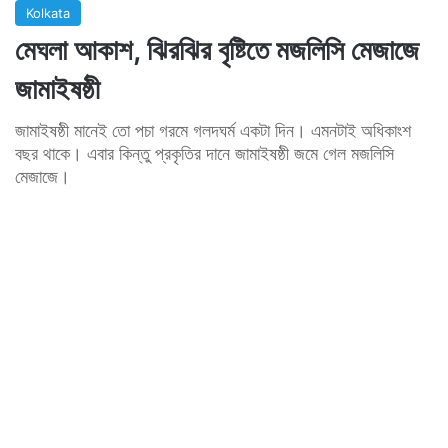
Kolkata
মেঘলা আকাশ, ঝিরঝির বৃষ্টিতে মজলিসি মেজাজে
জামাইষষ্ঠী
জামাইষষ্ঠী মানেই তো পচা গরমে গলদঘর্ম একটা দিন। এমনটাই অধিকাংশ
বছর থাকে। এবার কিন্তু প্রকৃতির দানে জামাইষষ্ঠী জমে গেল মজলিসি
মেজাজে।