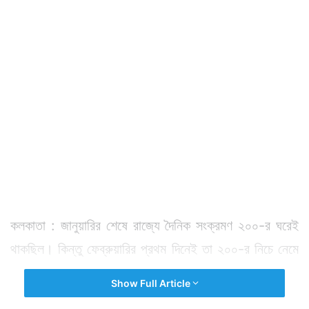
কলকাতা : জানুয়ারির শেষে রাজ্যে দৈনিক সংক্রমণ ২০০-র ঘরেই
থাকছিল। কিন্তু ফেব্রুয়ারির প্রথম দিনেই তা ২০০-র নিচে নেমে
যায়। মাঝে ২০০-র ওপরও যায় সংক্রমণ। তবে এখন তা ২০০-র
Show Full Article
নিচে থাকছে।