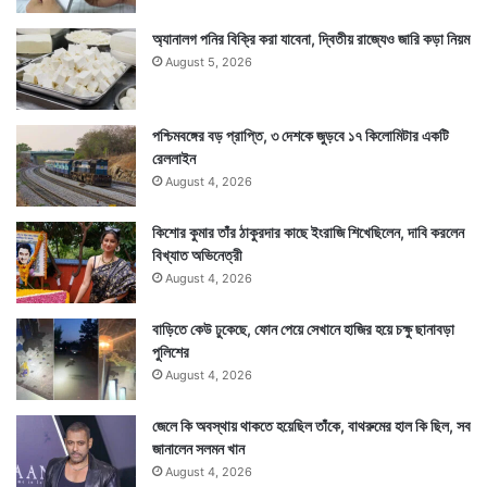
অ্যানালগ পনির বিক্রি করা যাবেনা, দ্বিতীয় রাজ্যেও জারি কড়া নিয়ম
August 5, 2026
সুস্থ হয়ে ওঠা মানুষের হাত ধরে এদিন ৯৭.৫৪ শতাংশে পৌঁছে গেল
রাজ্যে সুস্থতার হার। রাজ্যে সুস্থতার হার প্রতিদিনই একটু একটু
পশ্চিমবঙ্গের বড় প্রাপ্তি, ৩ দেশকে জুড়বে ১৭ কিলোমিটার একটি
করে বেড়ে চলেছে। ক্রমশ কমছে অ্যাকটিভ রোগীর সংখ্যা।
রেললাইন
August 4, 2026
কিশোর কুমার তাঁর ঠাকুরদার কাছে ইংরাজি শিখেছিলেন, দাবি করলেন
বিখ্যাত অভিনেত্রী
August 4, 2026
বাড়িতে কেউ ঢুকেছে, ফোন পেয়ে সেখানে হাজির হয়ে চক্ষু ছানাবড়া
পুলিশের
August 4, 2026
জেলে কি অবস্থায় থাকতে হয়েছিল তাঁকে, বাথরুমের হাল কি ছিল, সব
জানালেন সলমন খান
August 4, 2026