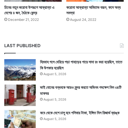
চিনের নতুন করোনা উপরূপে আক্রান্ত এ
করোনা আক্রান্ত অমিতাভ বচ্চন, ফলে অন্য
দেশের ৪ জন, বৈঠকে কেন্দ্র
সমস্যা
রাজ্যে একই সঙ্গে অনেক রোগী সুস্থ হয়ে ফিরছেন। গত একদিনে
December 21, 2022
August 24, 2022
২৫৫ জন করোনা রোগী সুস্থ হয়ে হাসপাতাল থেকে বাড়ি
ফিরেছেন। যার হাত ধরে এদিন রাজ্যে করোনামুক্ত মানুষের মোট
LAST PUBLISHED
সংখ্যাটা দাঁড়িয়েছে ৫ লক্ষ ৫৮ হাজার ৭৯০ জন।
হিমবাহ গলে বেরিয়ে পড়া পাহাড়ের গায়ে সাদা রং করা হয়েছিল, তাতে
কি উপকার হয়েছিল
August 5, 2026
ভাই বোনের বন্ধনকে আরও সুন্দর করতে অভিনব পদক্ষেপ নিল ৩৪টি
ডাকঘর
August 5, 2026
কবে থেকে দেশে চালু হবে পলিমার টাকা, ইঙ্গিত দিল রিজার্ভ ব্যাঙ্ক
August 5, 2026