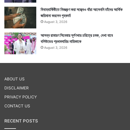
বিবাহবার্ষিকীতে নিমন্ত্রণ করা সত্ত্বেও যাঁরা আসেননি তাঁদের আর্থিক
অন্যদিকে দেশের অন্যান্য রাজ্যের সঙ্গে এ রাজ্যেও টিকাকরণের
জরিমানা করলেন গৃহকর্তা
August 3, 2026
কাজ চলছে। টিকার দ্বিতীয় ডোজ দেওয়ার কাজও শুরু হয়ে গেছে।
— রাজ্যসরকারের স্বাস্থ্য দফতরের দৈনিক বুলেটিন-এর সাহায্য
আসন্ন রামায়ণ সিনেমায় সূর্পণখার চরিত্রে চমক, দেখা যাবে
বলিউডের প্রথমসারির নায়িকাকে
নিয়ে লেখা
August 3, 2026
Tags
Coronavirus
ABOUT US
DISCLAIMER
PRIVACY POLICY
CONTACT US
RECENT POSTS