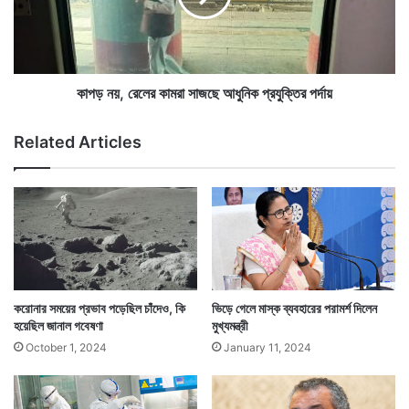
১
,
রে
আগের দিনের চেয়ে ১ জন বেশি মানুষের মৃত্যু হয়েছে করোনায়।
লে
র
এদিনের মৃতের সংখ্যার হাত ধরে রাজ্যে এখন মোট মৃত্যু দাঁড়িয়েছে
কা
কাপড় নয়, রেলের কামরা সাজছে আধুনিক প্রযুক্তির পর্দায়
ম
১০ হাজার ২৩৫ জনে।
রা
Related Articles
সা
জ
ছে
আ
ধু
নি
ক
প্র
যু
করোনার সময়ের প্রভাব পড়েছিল চাঁদেও, কি
ভিড়ে গেলে মাস্ক ব্যবহারের পরামর্শ দিলেন
ক্তি
হয়েছিল জানাল গবেষণা
মুখ্যমন্ত্রী
র
October 1, 2024
January 11, 2024
প
র্দা
য়