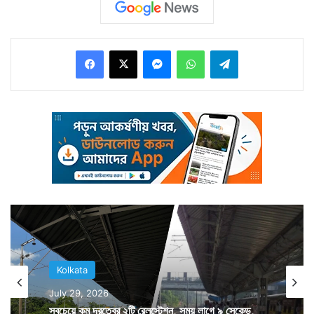
শহরের চেহারা ফিরছে। রাস্তা সাফ হচ্ছে। সেনার সঙ্গে
এনডিআরএফ থাকায় কাজ আরও গতি পেয়েছে। বেহালা,
Facebook
X
Messenger
WhatsApp
Telegram
গোলপার্ক, সাদার্ন অ্যাভিনিউ সহ বিভিন্ন রাস্তায় গাছ কেটে সেসব
রাস্তা যান চলাচলের উপযুক্ত করা হচ্ছে।
Kolkata
July 29, 2026
সবচেয়ে কম দূরত্বের ২টি রেলস্টেশন, সময় লাগে ৯ সেকেন্ড,