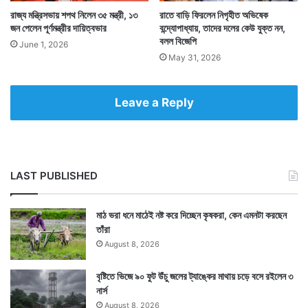
রাজ্য মন্ত্রিসভায় শপথ নিলেন ৩৫ মন্ত্রী, ১৩
রাতে বাড়ি ফিরলেন নিগৃহীত অভিষেক
জন পেলেন পূর্ণমন্ত্রীর দায়িত্বভার
বন্দ্যোপাধ্যায়, তাদের দলের কেউ যুক্ত নন,
বলল বিজেপি
June 1, 2026
May 31, 2026
Leave a Reply
LAST PUBLISHED
মাঠ ভরা ধনে মাঠেই নষ্ট করে দিচ্ছেন কৃষকরা, কেন এমনটা করছেন
তাঁরা
August 8, 2026
বৃষ্টিতে ভিজে ৯০ ফুট উঁচু জলের ট্যাঙ্কের মাথায় চড়ে বসে রইলেন ৩
নার্স
August 8, 2026