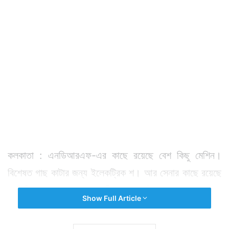
কলকাতা : এনডিআরএফ-এর কাছে রয়েছে বেশ কিছু মেশিন।
বিশেষত গাছ কাটার জন্য ইলেকট্রিক শ। আর সেনার কাছে রয়েছে
জেসিবি সহ নানা প্রয়োজনীয় যন্ত্রপাতি। ফলে সেনা ও
Show Full Article
এনডিআরএফ একসঙ্গে কলকাতার রাস্তায় ভেঙে পড়া গাছ কেটে
সাফ করতে শুরু করেছে। সেনা নামায় কাজও দ্রুত হচ্ছে। ফলে