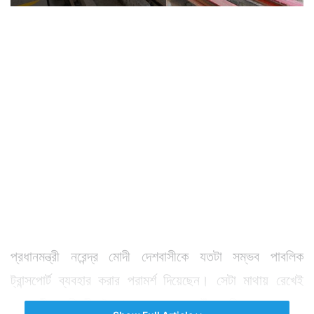
প্রধানমন্ত্রী নরেন্দ্র মোদী দেশবাসীকে যতটা সম্ভব পাবলিক
ট্রান্সপোর্ট ব্যবহার করার পরামর্শ দিয়েছেন। সেটা মাথায় রেখেই
রেলমন্ত্রী অশ্বিনী বৈষ্ণব কলকাতায় পৌঁছে বিমানবন্দর থেকে