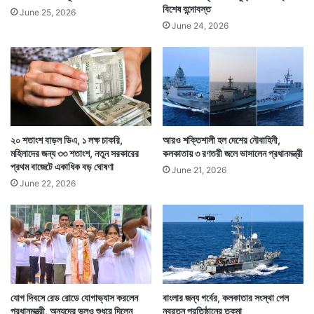
বিশেষ বন্দোবস্ত
June 25, 2026
June 24, 2026
২০ শতাংশ বাড়ল ডিএ, ১ লক্ষ চাকরি,
আরও শক্তিশালী হল দেশের নৌবাহিনী,
মহিলাদের জন্য ৩৩ শতাংশ, নতুন সরকারের
কলকাতায় ৩ রণতরী জলে ভাসালেন প্রধানমন্ত্রী
প্রথম বাজেটে একাধিক বড় ঘোষণা
June 21, 2026
June 22, 2026
যোগ দিবসে রেড রোডে যোগাভ্যাস করলেন
বাংলার জন্য গর্বের, কলকাতার সংস্থা পেল
প্রধানমন্ত্রী, অন্যদের ভুলও শুধরে দিলেন
নবরত্ন প্রতিষ্ঠানের তকমা