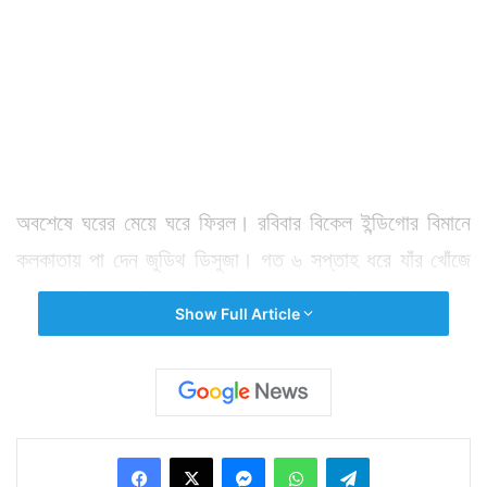
অবশেষে ঘরের মেয়ে ঘরে ফিরল। রবিবার বিকেল ইন্ডিগোর বিমানে
কলকাতায় পা দেন জুডিথ ডিসুজা। গত ৬ সপ্তাহ ধরে যাঁর খোঁজে
এতটুকু ঢিল দেয়নি কেন্দ্রীয় বিদেশমন্ত্রক। জুডিথকে অপহরণের
Show Full Article
চক্রব্যূহ থেকে ঘরে ফেরাতে আফগান সরকারও তাদের সব শক্তি
কাজে লাগিয়েছে। অবশেষে ৬ সপ্তাহ লড়াইয়ের শেষে এসেছে
সাফল্য। জুডিথকে খুঁজে পায় আফগান পুলিশ। তুলে দেয় ভারত
সরকারের হাতে। গত ৯ জুন কাবুলে একটি পার্টি সেরে ফেরার সময়
Facebook
X
Messenger
WhatsApp
Telegram
অপহরণ করা হয় জুডিথ ডিসুজাকে। তখনই বিদেশমন্ত্রী সুষমা