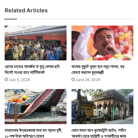
Related Articles
রেলের চত্বরে আবর্জনা বা থুতু ফেলার ছবি
বাংলার মুকুটে যুক্ত হবে নতুন পালক, বড়
দিলেই পাওয়া যাবে সার্টিফিকেট
ঘোষণা করলেন মুখ্যমন্ত্রী
July 5, 2026
June 26, 2026
তারাতলায় উদ্ধারকাজে বাধা হল প্রবল বৃষ্টি,
ভোল বদলে যাবে কুমোরটুলি ঘাটের, পর্যটন
১০ লক্ষ টাকা ক্ষতিপূরণ ঘোষণা
আকর্ষণ থেকে মৃৎশিল্পী ও পুণ্যার্থীদের জন্য