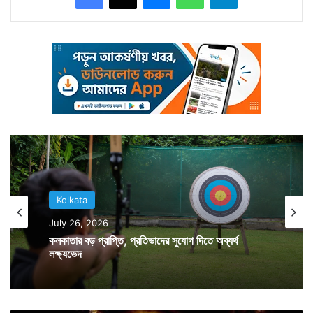
স্বরাজ ফোন করে এন্টালিতে জুডিথের উদ্বিগ্ন পরিবারকে আশ্বস্ত
করেন। জুডিথকে ফেরাতে কেন্দ্রের সঙ্গে কথা বলেন তৃণমূল সাংসদ
ডেরেক ও’ব্রায়েনও। গত শুক্রবার জুডিথকে খুঁজে পাওয়ার পর তাঁর
সঙ্গে কথা বলেন সুষমা স্বরাজ। পরে ট্যুইট করে জানিয়ে দেন জুডিথ
ভাল আছেন। দেশে ফিরছেন। এদিন দিল্লি থেকে দমদম
বিমানবন্দরে নামার পর কড়া সুরক্ষা বলয়ের মধ্যে আগা খান
ফাউন্ডেশনের এই কর্মীকে বাড়িতে পৌঁছে দেওয়া হয়। ফুলে, খুশিতে
জুডিথকে বরণ করে নেন তাঁর বাড়ির লোকজন সহ প্রতিবেশিরা।
Kolkata
অনেকেই সন্ধেয় এসে দেখা করে যান জুডিথের সঙ্গে।
July 26, 2026
কলকাতার বড় প্রাপ্তি, প্রতিভাদের সুযোগ দিতে অব্যর্থ
লক্ষ্যভেদ