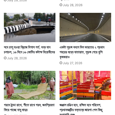
July 29, 2026
July 28, 2026
সবে চালু হওয়া ব্রিজে বিশাল গর্ত, বন্ধ যান
একটা সুড়ঙ্গ বদলে দিল ভারতের ২ প্রধান
চলাচল, ১৬ দিনে ১৬ কোটির কটাক্ষ বিরোধীদের
শহরের মধ্যে যাতায়াত, সুড়ঙ্গ পেয়ে খুশি
কৃষকরাও
July 28, 2026
July 27, 2026
গরমে ঠান্ডা রাখে, শীতে রাখে গরম, জনপ্রিয়তা
জঞ্জাল রঙিন হবে, রক্ষিত হবে পরিবেশ,
ফিরে পাচ্ছে বাঘু মাদুর
প্রধানমন্ত্রীর বক্তব্যে জায়গা পেল কিছু
রংবাহারি বেঞ্চ