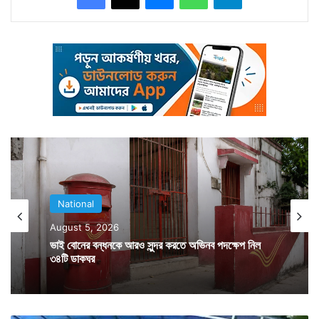
পাওয়ার এই খেলা ঘিরে মানুষের মধ্যে উৎসাহের খামতি ছিলনা।
এবার যদিও সর্বাধিক কতটা উঁচুতে দড়ি বাঁধা যাবে তা ঠিক করে
দিয়েছে দেশের শীর্ষ আদালত। বেঁধে দেওয়া হয়েছে এই খেলায় অংশ
নেওয়ার ন্যুনতম বয়ঃসীমাও। সারা দেশেই এদিন শ্রীকৃষ্ণের
জন্মতিথি পালিত হয়েছে নিজের নিজের মত করে। কলকাতাতেও
বিভিন্ন জায়গায় জন্মাষ্টমীর অনুষ্ঠান হয়। অনেক জায়গায় শ্রীকৃষ্ণের
জন্মের কাহিনি অভিনয়ের মাধ্যমে তুলে ধরে কচিকাঁচারা। মায়াপুরেও
জন্মাষ্টমী পালিত হয়েছে মহা ধুমধামে। এদিন দেশবাসীকে জন্মাষ্টমীর
National
শুভেচ্ছা জানান রাষ্ট্রপতি প্রণব মুখোপাধ্যায় ও প্রধানমন্ত্রী নরেন্দ্র
August 5, 2026
মোদী।
ভাই বোনের বন্ধনকে আরও সুন্দর করতে অভিনব পদক্ষেপ নিল
৩৪টি ডাকঘর