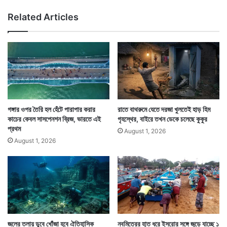
প
Related Articles
ঞ্চা
য়ে
ত
স
মি
তি
তৃ
ণ
মূ
গঙ্গার ওপর তৈরি হল হেঁটে পারাপার করার
রাতে বাথরুমে যেতে দরজা খুলতেই হাড় হিম
লে
কাচের কেবল সাসপেনশন ব্রিজ, ভারতে এই
গৃহস্থের, বাইরে তখন ডেকে চলেছে কুকুর
র
প্রথম
August 1, 2026
August 1, 2026
জলের তলায় ডুবে খোঁজা হবে ঐতিহাসিক
নবমিত্রের হাত ধরে ইসরোর সঙ্গে জুড়ে যাচ্ছে ১