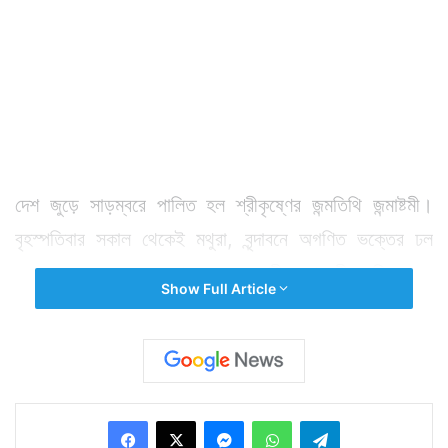
দেশ জুড়ে সাড়ম্বরে পালিত হল শ্রীকৃষ্ণের জন্মতিথি জন্মাষ্টমী।
বৃহস্পতিবার সকাল থেকেই মথুরা, বৃন্দাবনে অগণিত ভক্তের ঢল
নামে। কংসের কারাগার থেকে বৃন্দাবনে শ্রীকৃষ্ণের লীলাভূমিতে মহা
Show Full Article
সমারোহে পালিত হয় জন্মাষ্টমী তিথি। রাধাকৃষ্ণের রাসলীলা ক্ষেত্র
বৃন্দাবনের নিধুবনে এদিন সকাল থেকেই বহু দর্শনার্থী ভিড় জমান।
মথুরা, বৃন্দাবনে যখন অগণিত ভক্তের ঢল নেমেছে তখন মহারাষ্ট্রের
পাড়ায় পাড়ায় দহি হাণ্ডির খেলায় মেতেছেন মানুষজন। মানব
Facebook
X
Messenger
WhatsApp
Telegram
পিরামিডের ওপর চড়ে উঁচু দড়িতে বাঁধা প্রতীকী ননীর হাঁড়ির নাগাল