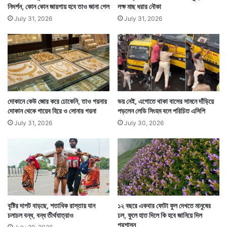
নিদর্শন, কোন কোন জায়গায় হবে তাও জানা গেল
লক্ষ মাছ ধরার নৌকা
July 31, 2026
July 31, 2026
দোকানে কেউ জোর করে ঢোকেনি, তাও গয়নার
ভয় নেই, এগোতে থাকা বাসের সামনে দাঁড়িয়ে
দোকান থেকে গায়েব হিরে ও সোনার গয়না
পড়লেন লেডি সিংহম বলে পরিচিত এসিপি
July 31, 2026
July 30, 2026
বৃষ্টির দাপট বাড়ছে, শতাধিক রাস্তায় যান
১২ বছরে একবার ফোটা ফুল দেখতে মানুষের
চলাচল বন্ধ, বন্ধ তীর্থযাত্রাও
ঢল, ফুলে হাত দিলে কি হবে জানিয়ে দিল
প্রশাসন