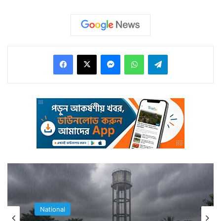
মূলগত পদ্ধতিটা একই রয়ে গেছে।
Facebook
X
Messenger
WhatsApp
Telegram
সেই ৪০ বছর পুরনো রিজার্ভেশন পদ্ধতি এবার বদলে ফেলছে রেল।
সে জায়গায় চালু হতে চলেছে একদম নতুন আধুনিক ও ডিজিটাল
National