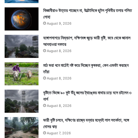
বিজ্ঞানীরাও উত্তর পাচ্ছেন না, উল্টোদিকে ছুটল পৃথিবীর তলার গলিত
লোহা
August 9, 2026
বঙ্গোপসাগরে নিম্নচাপ, দক্ষিণবঙ্গ জুড়ে ভারী বৃষ্টি, কবে থেকে জানাল
আবহাওয়া দফতর
August 8, 2026
মাঠ ভরা ধনে মাঠেই নষ্ট করে দিচ্ছেন কৃষকরা, কেন এমনটা করছেন
তাঁরা
August 8, 2026
বৃষ্টিতে ভিজে ৯০ ফুট উঁচু জলের ট্যাঙ্কের মাথায় চড়ে বসে রইলেন ৩
নার্স
August 8, 2026
ভারী বৃষ্টি চলবে, দক্ষিণের রাজ্যে বন্যার মধ্যেই লাল সতর্কতা, সঙ্গে
দোসর ঝড়
August 7, 2026