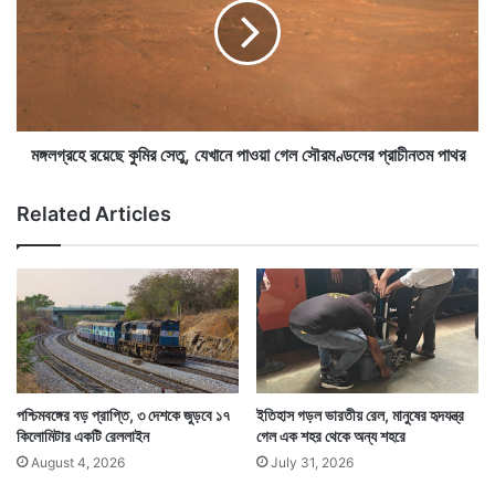
হ
গ্র
চ্ছে
হে
অ
র
ন
য়ে
লা
ছে
ই
কু
নে
মি
মঙ্গলগ্রহে রয়েছে কুমির সেতু, যেখানে পাওয়া গেল সৌরমণ্ডলের প্রাচীনতম পাথর
রেলের ওপর চাপ অনেক বেড়েছে। যাত্রী চাপ বেড়ে চলেছে। তার
,
র
সঙ্গে খাপ খাইয়ে যাতে আধুনিক রিজার্ভেশন পদ্ধতি চালু করা যায়
উ
সে
Related Articles
দী
তু
সেই পথ বেছে নিয়েছে রেল।
য়
,
মা
যে
ন
খা
সূ
নে
র্যে
পা
র
ও
দে
য়া
শে
গে
পশ্চিমবঙ্গের বড় প্রাপ্তি, ৩ দেশকে জুড়বে ১৭
ইতিহাস গড়ল ভারতীয় রেল, মানুষের হৃদযন্ত্র
চ
ল
কিলোমিটার একটি রেললাইন
গেল এক শহর থেকে অন্য শহরে
র্চা
সৌ
August 4, 2026
July 31, 2026
তু
র