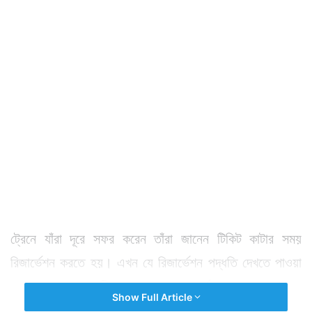
ট্রেনে যাঁরা দূরে সফর করেন তাঁরা জানেন টিকিট কাটার সময়
রিজার্ভেশন করতে হয়। এখন যে রিজার্ভেশন পদ্ধতি দেখতে পাওয়া
যায় তার সূচনা হয়েছিল ১৯৮৬ সালে। অর্থাৎ ৪০ বছর আগে।
Show Full Article
সময়ের সঙ্গে তাতে কিছু রদবদল যে করা হয়নি, এমনটা নয়। তবে