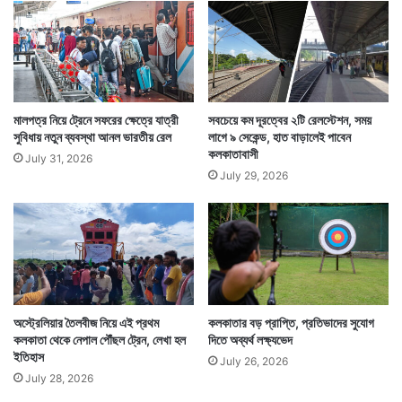
ঙ্গে
ম
ণ্ড
লে
র
প্রা
চী
তাছাড়া রেলে যাত্রার জন্য অনলাইনে টিকিট কাটার সুবিধা রেল চালু
ন
মালপত্র নিয়ে ট্রেনে সফরের ক্ষেত্রে যাত্রী
সবচেয়ে কম দূরত্বের ২টি রেলস্টেশন, সময়
ত
সুবিধায় নতুন ব্যবস্থা আনল ভারতীয় রেল
লাগে ৯ সেকেন্ড, হাত বাড়ালেই পাবেন
করেছিল ২০০২ সালে। সেই সুবিধা এখন অধিকাংশ মানুষ কাজে
কলকাতাবাসী
ম
July 31, 2026
লাগান টিকিট টাকার জন্য।
পা
July 29, 2026
থ
র
অস্ট্রেলিয়ার তৈলবীজ নিয়ে এই প্রথম
কলকাতার বড় প্রাপ্তি, প্রতিভাদের সুযোগ
কলকাতা থেকে নেপাল পৌঁছল ট্রেন, লেখা হল
দিতে অব্যর্থ লক্ষ্যভেদ
ইতিহাস
July 26, 2026
July 28, 2026