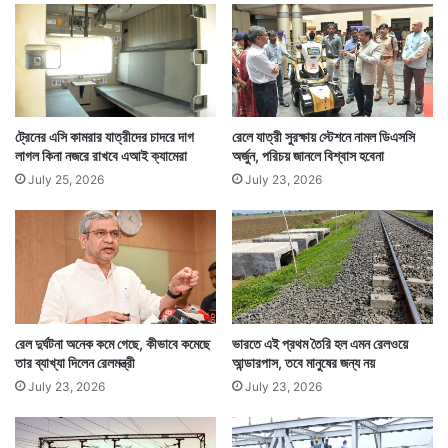
রেলের খতিয়ান বলছে ৮৮ শতাংশ যাত্রী অনলাইনে টিকিট কাটেন
এখন। তার সঙ্গে সামঞ্জস্য রেখে রিজার্ভেশন পদ্ধতির খোলনলচে
ট্রেনের এসি কামরার যাত্রীদের চাদরে দাগ
রেলে যাত্রী সুরক্ষায় স্টেশনে নামল ডিএসসি
লাগল কিনা নজরে রাখবে এআই ক্যামেরা
অর্জুন, পরিচয় জানলে বিশ্বাস হবেনা
বদলে তাকে আধুনিক রূপ দেওয়ার দরকারও ছিল। সেটাই করতে
July 25, 2026
July 23, 2026
চলেছে রেল। — সংবাদ সংস্থার সাহায্য নিয়ে লেখা
রেল দুর্ঘটনা অনেক কমে গেছে, কীভাবে কমেছে
ভারতে এই প্রথম তৈরি হল এমন রেলওয়ে
তার ব্যাখ্যা দিলেন রেলমন্ত্রী
আন্ডারপাস, তবে মানুষের জন্য নয়
July 23, 2026
July 23, 2026