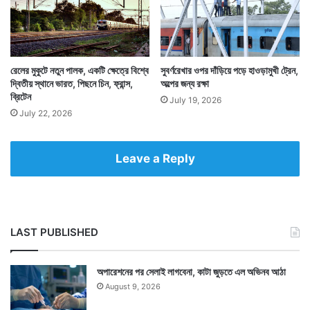
রেলের মুকুটে নতুন পালক, একটি ক্ষেত্রে বিশ্বে
সুবর্ণরেখার ওপর দাঁড়িয়ে পড়ে হাওড়ামুখী ট্রেন,
Tags
Indian Railways
দ্বিতীয় স্থানে ভারত, পিছনে চিন, ফ্রান্স,
অল্পের জন্য রক্ষা
ব্রিটেন
July 19, 2026
July 22, 2026
Leave a Reply
LAST PUBLISHED
অপারেশনের পর সেলাই লাগবেনা, কাটা জুড়তে এল অভিনব আঠা
August 9, 2026