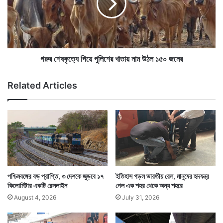
ষ
কৃ
ত্যে
গি
য়ে
পু
গরুর শেষকৃত্যে গিয়ে পুলিশের খাতায় নাম উঠল ১৫০ জনের
লি
শে
Related Articles
র
খা
তা
য়
না
ম
উ
ঠ
ল
Tags
Indian Railways
Lockdown
পশ্চিমবঙ্গের বড় প্রাপ্তি, ৩ দেশকে জুড়বে ১৭
ইতিহাস গড়ল ভারতীয় রেল, মানুষের হৃদযন্ত্র
১
কিলোমিটার একটি রেললাইন
গেল এক শহর থেকে অন্য শহরে
৫
August 4, 2026
July 31, 2026
০
জ