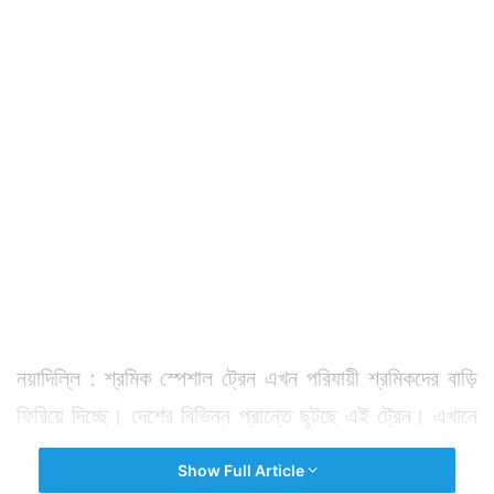
নয়াদিল্লি : শ্রমিক স্পেশাল ট্রেন এখন পরিযায়ী শ্রমিকদের বাড়ি
ফিরিয়ে দিচ্ছে। দেশের বিভিন্ন প্রান্তে ছুটছে এই ট্রেন। এখানে
সফররত শ্রমিকদের জন্য জলখাবার, পানীয় জলের ব্যবস্থা রাখছে
Show Full Article
আইআরসিটিসি। এমনই একের পর এক ট্রেন ছাড়ছে দিল্লি