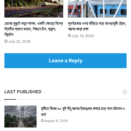
রেলের মুকুটে নতুন পালক, একটি ক্ষেত্রে বিশ্বে
সুবর্ণরেখার ওপর দাঁড়িয়ে পড়ে হাওড়ামুখী ট্রেন,
দ্বিতীয় স্থানে ভারত, পিছনে চিন, ফ্রান্স,
অল্পের জন্য রক্ষা
ব্রিটেন
July 19, 2026
July 22, 2026
Leave a Reply
LAST PUBLISHED
বৃষ্টিতে ভিজে ৯০ ফুট উঁচু জলের ট্যাঙ্কের মাথায় চড়ে বসে রইলেন ৩
নার্স
August 8, 2026