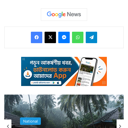
থেকেও। পুরনো দিল্লি রেলওয়ে স্টেশনে তাই ব্যস্ততাও রয়েছে।
সেই ব্যস্ত স্টেশন চত্বর থেকে সকলের সামনে দিয়ে লুঠ হয়ে গেল
জলখাবারের প্যাকেট, পানীয় জলের বোতল।
Facebook
X
Messenger
WhatsApp
Telegram
National