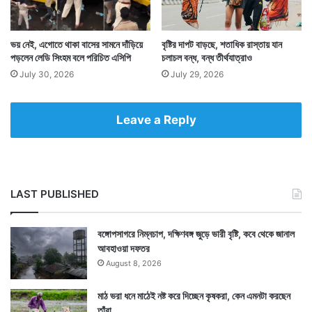
ভয় নেই, এগোতে থাকা বাসের সামনে দাঁড়িয়ে
বৃষ্টির দাপট বাড়ছে, শতাধিক রাস্তায় যান
Tags
Indian Army
National News
Rajnath Singh
পড়লেন লেডি সিংহম বলে পরিচিত এসিপি
চলাচল বন্ধ, বন্ধ তীর্থযাত্রাও
July 30, 2026
July 29, 2026
Leave a Reply
LAST PUBLISHED
বঙ্গোপসাগরে নিম্নচাপ, দক্ষিণবঙ্গ জুড়ে ভারী বৃষ্টি, কবে থেকে জানাল
আবহাওয়া দফতর
August 8, 2026
মাঠ ভরা ধনে মাঠেই নষ্ট করে দিচ্ছেন কৃষকরা, কেন এমনটা করছেন
তাঁরা