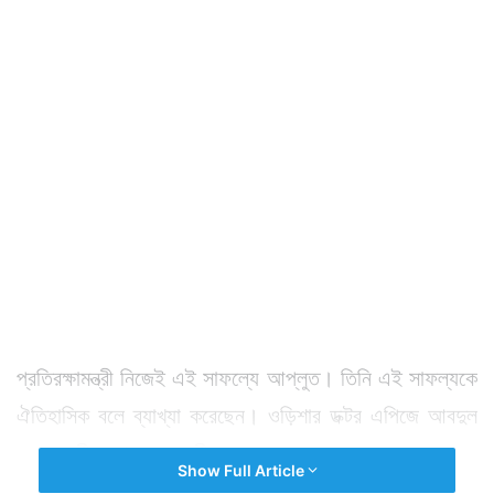
প্রতিরক্ষামন্ত্রী নিজেই এই সাফল্যে আপ্লুত। তিনি এই সাফল্যকে
ঐতিহাসিক বলে ব্যাখ্যা করেছেন। ওড়িশার ডক্টর এপিজে আবদুল
কালাম দ্বীপ থেকে যে পরীক্ষা করা হল তা ভারতকে এক লহমায়
Show Full Article
বিশ্বের হাতেগোনা দেশের তালিকায় জায়গা করে দিল।