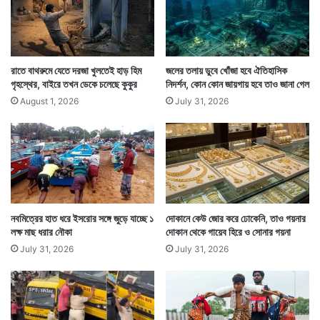
ক্ষেপণাস্ত্রটির অনেক বৈশিষ্ট্যের একটি হল এটির গতি এত বেশি যে
শত্রুপক্ষের পক্ষে একে দেখতে পাওয়া কঠিন। ফলে তাকে পাল্টা
রাতে বাথরুমে যেতে দরজা খুলতেই হাড় হিম
জলের তলায় ডুবে খোঁজা হবে ঐতিহাসিক
গৃহস্থের, বাইরে তখন ডেকে চলেছে কুকুর
নিদর্শন, কোন কোন জায়গায় হবে তাও জানা গেল
আক্রমণের সম্ভাবনাও কম। জাতীয় সুরক্ষায় এই ক্ষেপণাস্ত্র এক
August 1, 2026
July 31, 2026
মাইলফলক তৈরি করল। — সংবাদ সংস্থার সাহায্য নিয়ে লেখা
নবমিত্রের হাত ধরে ইসরোর সঙ্গে জুড়ে যাচ্ছে ১
দোকানে কেউ জোর করে ঢোকেনি, তাও গয়নার
লক্ষ মাছ ধরার নৌকা
দোকান থেকে গায়েব হিরে ও সোনার গয়না
July 31, 2026
July 31, 2026