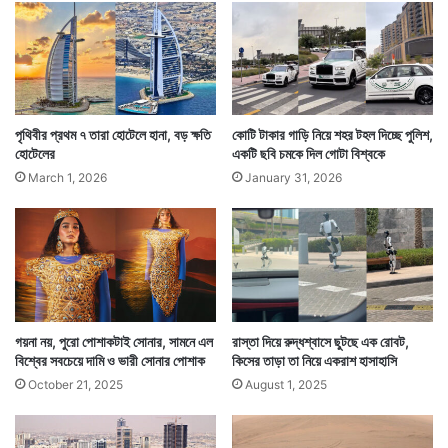
অ
পে
ক্ষা
আ
১ দিন পার হয়ে গেছে। জঞ্জালের স্তূপে ব্যাগ ফেলা হয়েছে।
র
এরপর সে ব্যাগ আর পাওয়ার কোনও আশা নেই এটা ধরেই নেয়
ক
য়ে
পৃথিবীর প্রথম ৭ তারা হোটেলে হানা, বড় ক্ষতি
কোটি টাকার গাড়ি নিয়ে শহর টহল দিচ্ছে পুলিশ,
ওই পরিবার। পাওয়া যাবেনা ধরে নিয়ে তারা বিষয়টি পুলিশের কাছে
ক
হোটেলের
একটি ছবি চমকে দিল গোটা বিশ্বকে
দি
জানাতেও যায়নি।
March 1, 2026
January 31, 2026
নে
র
গয়না নয়, পুরো পোশাকটাই সোনার, সামনে এল
রাস্তা দিয়ে রুদ্ধশ্বাসে ছুটছে এক রোবট,
বিশ্বের সবচেয়ে দামি ও ভারী সোনার পোশাক
কিসের তাড়া তা নিয়ে একরাশ হাসাহাসি
October 21, 2025
August 1, 2025