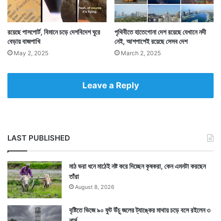
ওই ব্যাগ যে ফেরত পাওয়া যাবে এটা ভাবতেও পারেননি পরিবারের
রয়েছে পাসপোর্ট, বিমানে চড়ে দেশবিদেশ ঘুরে
পৃথিবীতে হাতেগোনা দেশ রয়েছে যেখানে নদী
বেড়ায় বাজপাখি
নেই, আশপাশেই রয়েছে সেসব দেশ
সদস্যরা। দ্রুত তাঁরা ছোটেন থানায়। প্রমাণ দেখিয়ে সেই ব্যাগ
May 2, 2025
March 2, 2025
ফেরত পান। ভিতরের সব জিনিস যেমনকার তেমন ছিল।
Leave a Reply
LAST PUBLISHED
মাঠ ভরা ধনে মাঠেই নষ্ট করে দিচ্ছেন কৃষকরা, কেন এমনটা করছেন
তাঁরা
August 8, 2026
বৃষ্টিতে ভিজে ৯০ ফুট উঁচু জলের ট্যাঙ্কের মাথায় চড়ে বসে রইলেন ৩
নার্স