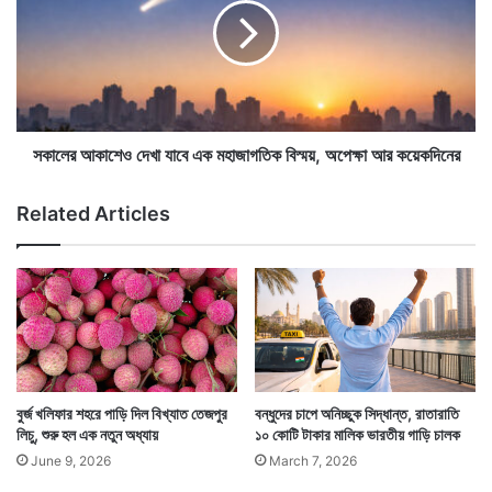
শি
র
ক্ষ
আ
ক
কা
সোনায় ভরা ব্যাগটি যে জঞ্জালে গিয়েছে সেটাও সেদিন কারও নজরে
,
শে
ক
আসেনি। পরদিন যখন ওই মহিলা ব্যাগটির খোঁজ করেন তখন
ও
র্মী
দে
ব্যাগটি তিনি খুঁজে পাননি। অগত্যা তার খোঁজ পড়ে। জানা যায়
রা
খা
সকালের আকাশেও দেখা যাবে এক মহাজাগতিক বিস্ময়, অপেক্ষা আর কয়েকদিনের
স্কু
যা
তাঁর ছেলে ব্যাগটি না বুঝেই জঞ্জালের মধ্যে ফেলে এসেছেন।
লে
বে
Related Articles
ই
এ
তা
ক
লা
ম
ব
হা
ন্ধ
জা
গ
তি
ক
বি
বুর্জ খলিফার শহরে পাড়ি দিল বিখ্যাত তেজপুর
বন্ধুদের চাপে অনিচ্ছুক সিদ্ধান্ত, রাতারাতি
স্ম
লিচু, শুরু হল এক নতুন অধ্যায়
১০ কোটি টাকার মালিক ভারতীয় গাড়ি চালক
য়
June 9, 2026
March 7, 2026
,