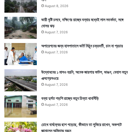
August 8, 2026
জঞ্জাল সাফাই যিনি করছিলেন তিনি ব্যাগটি পেয়ে পুলিশে জমা
ভারী বৃষ্টি চলবে, দক্ষিণের রাজ্যে বন্যার মধ্যেই লাল সতর্কতা, সঙ্গে
দিয়েছিলেন। সেই সূত্র ধরেই পুলিশ ওই পরিবারের সঙ্গে যোগাযোগ
দোসর ঝড়
করে। তবে এটাও এই ঘটনা থেকে পরিস্কার যে দুবাই শহরে
August 7, 2026
জঞ্জালের স্তূপে কে কখন কি ফেলছেন তাও জানা থাকে পুলিশ
অপারেশনের জন্য হাসপাতালে ভর্তি মিঠুন চক্রবর্তী, চান না প্রচার
প্রশাসনের। খবরটি বিশ্বের অনেক সংবাদমাধ্যমেই প্রকাশিত
August 7, 2026
হয়েছে।
উদ্বোধনের ১ মাসও হয়নি, অনেক জায়গায় ফাটল, ভাঙন, বেহাল নতুন
এক্সপ্রেসওয়ে
August 7, 2026
বন্যা দুর্গত পড়শি রাজ্যে নতুন চিন্তা ধানসিঁড়ি
August 7, 2026
চোখে বার্ধক্যের ছাপ পড়েছে, কীভাবে তা লুকিয়ে রাখেন, অকপটে
জানালেন অমিতাভ বচ্চন