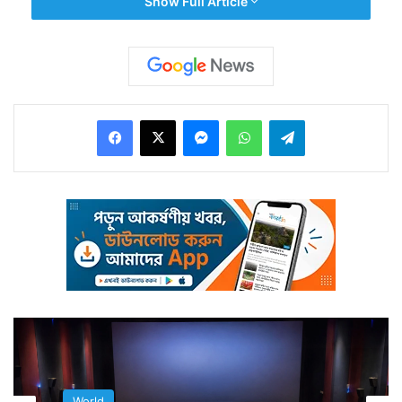
Show Full Article
পারিবারিক বিয়ের অনুষ্ঠানে যোগ দিতে।
Facebook
X
Messenger
WhatsApp
Telegram
ওই মহিলার কিছু সোনায় লগ্নি করা ছিল। যখন দুবাই গেছেনই
তখন সেটা খতিয়ে দেখতে যান তিনি। তিনি একটি ছোট ব্যাগে
সোনার কয়েন ও বার সহ ১২ লক্ষ টাকার সোনা রেখেছিলেন।