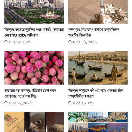
২ দিন পর ওই পরিবারের সঙ্গে পুলিশ এসে যোগাযোগ করে। জানায়
বিশ্বের সবচেয়ে সুরক্ষিত শহর কোনটি, ভারতের
মঙ্গলগ্রহ নিয়ে তাক লাগানো তথ্য দিলেন
কোন শহর রয়েছে তালিকায়
ভারতীয় বিজ্ঞানীরা
তারা ব্যাগটি খুঁজে পেয়েছে। থানায় গিয়ে উপযুক্ত প্রমাণ দিয়ে
July 24, 2025
June 30, 2025
যেন ওই পরিবার সোনা ভরা ব্যাগটি নিয়ে আসে।
ভারতের বড় সাফল্য, ইতিহাস রচনা করল
বিশ্বের অন্যতম ধনী এই শহর একসময় ছিল
গোলাপের গন্ধে ভরা লিচু
মৎস্যজীবীদের গ্রাম
June 27, 2025
June 1, 2025