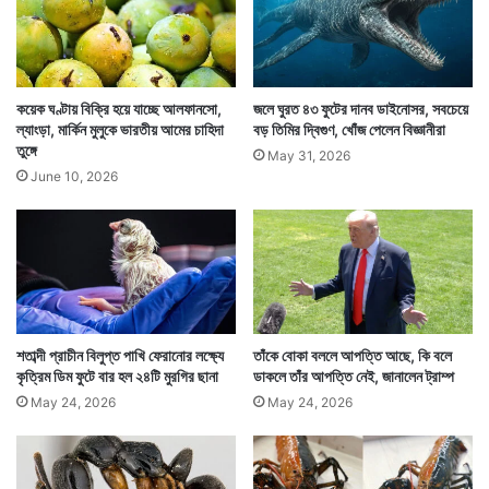
কয়েক ঘণ্টায় বিক্রি হয়ে যাচ্ছে আলফানসো,
জলে ঘুরত ৪৩ ফুটের দানব ডাইনোসর, সবচেয়ে
ল্যাংড়া, মার্কিন মুলুকে ভারতীয় আমের চাহিদা
বড় তিমির দ্বিগুণ, খোঁজ পেলেন বিজ্ঞানীরা
তুঙ্গে
May 31, 2026
June 10, 2026
Tags
Connecticut
United States of America
শতাব্দী প্রাচীন বিলুপ্ত পাখি ফেরানোর লক্ষ্যে
তাঁকে বোকা বললে আপত্তি আছে, কি বলে
কৃত্রিম ডিম ফুটে বার হল ২৪টি মুরগির ছানা
ডাকলে তাঁর আপত্তি নেই, জানালেন ট্রাম্প
May 24, 2026
May 24, 2026