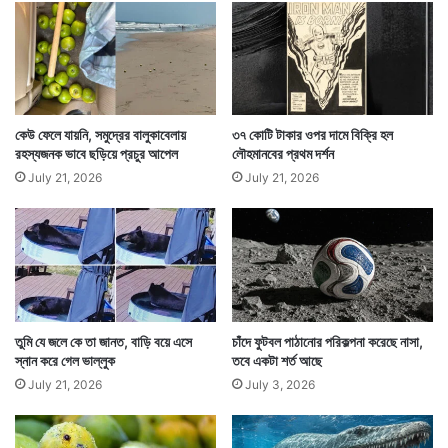
ম
হি
ও
লা
কেউ ফেলে যায়নি, সমুদ্রের বালুকাবেলায়
৩৭ কোটি টাকার ওপর দামে বিক্রি হল
রহস্যজনক ভাবে ছড়িয়ে প্রচুর আপেল
লৌহমানবের প্রথম দর্শন
July 21, 2026
July 21, 2026
সেক্ষেত্রে কোনওভাবে পালাতে গিয়ে যদি তারা রাজপথে উঠে পড়ে
তাহলে দুর্ঘটনা ঘটতে পারে। যা কেউই চাইছেন না। তাই আপাতত
গোটা শহরের ভালবাসা নিয়ে দিব্যি সবুজের বুকে নিজেদের মত করে
তুমি যে জলে কে তা জানত, বাড়ি বয়ে এসে
চাঁদে ফুটবল পাঠানোর পরিকল্পনা করেছে নাসা,
জীবন কাটাচ্ছে খামার পলাতক ৩ ছাগল।
স্নান করে গেল ভাল্লুক
তবে একটা শর্ত আছে
July 21, 2026
July 3, 2026