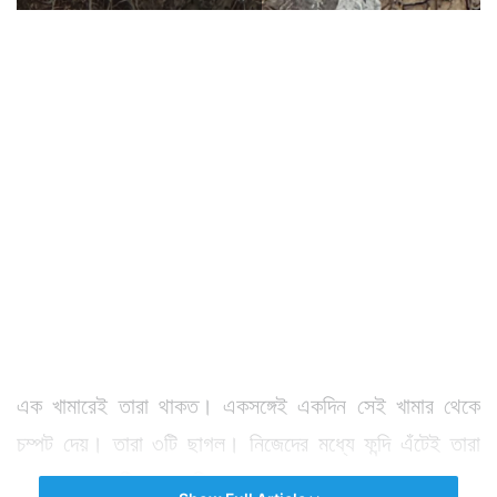
এক খামারেই তারা থাকত। একসঙ্গেই একদিন সেই খামার থেকে
চম্পট দেয়। তারা ৩টি ছাগল। নিজেদের মধ্যে ফন্দি এঁটেই তারা
একাজ করেছে কিনা তা পরিস্কার নয়। তবে তারা পালায় একসঙ্গে।