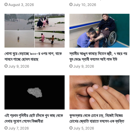
রে
গ্য
August 3, 2026
July 10, 2026
র
ব্য
খোঁ
ক্তি
জ
র
কিন্তু পরে উচ্চশিক্ষার জন্য বা কাজের সন্ধান করতে বহু মানুষ
জ
গ্রাম থেকে শহরে আসেন। তাঁরা মূলত চিনের রাজধানী বেজিং-এ
ন্য
টি
এসে থাকার জায়গা খুঁজতে থাকেন। কিন্তু কিছু নির্দিষ্ট সময়ের জন্য
কি
ট
বা বিশেষ কাজে গ্রাম থেকে আসা মানুষের পক্ষে বেশি টাকা ভাড়া
খোলা ঘুরে বেড়াচ্ছে ৯০০-র ওপর সাপ, যাকে
স্বামীর আঙুল কামড়ে দিতেন স্ত্রী, ৭ বছর পর
নি
সামনে পাচ্ছে ছোবল মারছে
ঘুম ভেঙে স্বামী বললেন আই লাভ ইউ
দিয়ে ঘর নেওয়া সম্ভব ছিলনা।
শ্চি
July 9, 2026
July 9, 2026
ত
ক
রা
ই
ল
ক্ষ্য
এই প্রথম পৃথিবীর ছোট চাঁদকে খুব কাছ থেকে
কুসংস্কার থেকে চোখে চড়, নিজেই নিজের
দেখার সুযোগ পেলেন বিজ্ঞানীরা
চোখের জ্যোতি হারাতে বসলেন এক ব্যক্তি
July 7, 2026
July 5, 2026