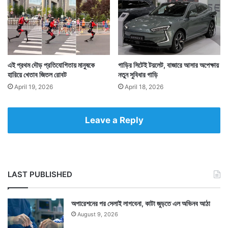
এই প্রথম দৌড় প্রতিযোগিতায় মানুষকে
গাড়ির সিটেই টয়লেট, বাজারে আসার অপেক্ষায়
হারিয়ে খেতাব জিতল রোবট
নতুন সুবিধার গাড়ি
২০১৫ সালের হিসাবে প্রায় ১ লক্ষ ২০ হাজারের মত মানুষকে
April 19, 2026
April 18, 2026
ভূগর্ভস্থ এই বাসস্থান থেকে সরানো হয়েছে। তবু এখনও কিছু
মানুষ সেখানে লুকিয়ে থাকেন। মূলত কিছু পরিযায়ী শ্রমিক এখানে
Leave a Reply
থাকতে বাধ্য হন। গ্রাম থেকে শহরে এসে কম খরচে বাসস্থানের
জন্য এই ইঁদুরের গর্তে বাস করার পথ বেছে নেন তাঁরা।
LAST PUBLISHED
অপারেশনের পর সেলাই লাগবেনা, কাটা জুড়তে এল অভিনব আঠা
August 9, 2026