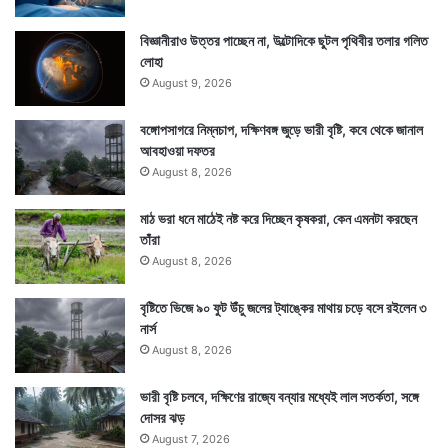
বিজ্ঞানীরাও উত্তর পাচ্ছেন না, উল্টোদিকে ছুটল পৃথিবীর তলার গলিত
লোহা
August 9, 2026
বঙ্গোপসাগরে নিম্নচাপ, দক্ষিণবঙ্গ জুড়ে ভারী বৃষ্টি, কবে থেকে জানাল
আবহাওয়া দফতর
August 8, 2026
Tags
China
মাঠ ভরা ধনে মাঠেই নষ্ট করে দিচ্ছেন কৃষকরা, কেন এমনটা করছেন
তাঁরা
August 8, 2026
বৃষ্টিতে ভিজে ৯০ ফুট উঁচু জলের ট্যাঙ্কের মাথায় চড়ে বসে রইলেন ৩
নার্স
August 8, 2026
ভারী বৃষ্টি চলবে, দক্ষিণের রাজ্যে বন্যার মধ্যেই লাল সতর্কতা, সঙ্গে
দোসর ঝড়
August 7, 2026