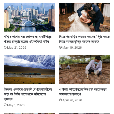
তখন আবার নতুন করে মাটির তলার পরিত্যক্ত ঘরগুলোর খোঁজ
গাড়ি চালানোর সময় জোকস নয়, একটিমাত্র
বিয়ের পর বাড়ির কাজ কে করবেন, স্থির করতে
পড়ে। শহরের ব্যয়বহুল বাসস্থানের সামর্থ্য না থাকা মানুষগুলি সেই
শহরের রাস্তায় রয়েছে এই সর্তকতা সাইন
বিয়ের আসরে কুস্তি লড়লেন বর কনে
ঘরগুলোই কম ভাড়ায় নিতে থাকেন। ২০১০ সালের শেষের দিকে
May 21, 2026
May 19, 2026
চিনা সংবাদমাধ্যম এঁদের ‘দ্যা র‍্যাট ট্রাইব’ বা ইঁদুর উপজাতি বলে
অভিহিত করে।
বিশ্বের একমাত্র রেল রুট যেখানে যাত্রীদের
৩ হাজার ডাইনোসরের ডিম রক্ষা করতে নতুন
জন্য সব সিটের পাশে থাকে অক্সিজেনের
আস্তরণের ব্যবস্থা
ব্যবস্থা
April 26, 2026
May 1, 2026