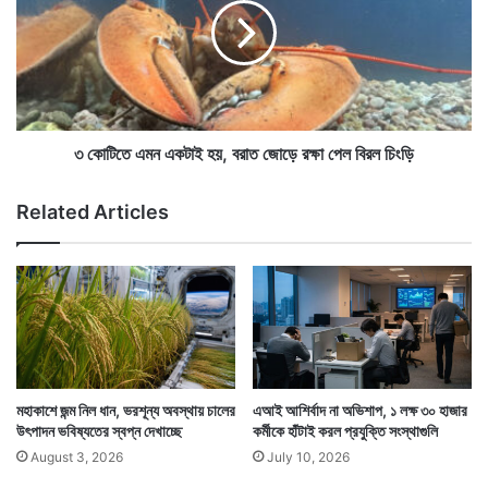
লে
তে
ন
এ
যু
ম
ব
ন
ক
এ
,
ক
বে
টা
৩ কোটিতে এমন একটাই হয়, বরাত জোড়ে রক্ষা পেল বিরল চিংড়ি
শি
ই
হাতে কিছুটা সময় থাকে। তাই অফিসের ক্যান্টিনেই প্রাতরাশটা
র
হ
Related Articles
সেরে ফেলে কাজে লেগে পড়েন। ছুটি হলে ফের যেভাবে এসেছিলেন
ভা
য়
গ
,
সেভাবেই ১৬০ কিলোমিটার পথ ফেরত যান। ফিরে যান তাঁর স্ত্রীর
ই
ব
শ
রা
কাছে।
নি
ত
বা
জো
র
ড়ে
র
ক্ষা
মহাকাশে জন্ম নিল ধান, ভরশূন্য অবস্থায় চালের
এআই আশির্বাদ না অভিশাপ, ১ লক্ষ ৩০ হাজার
পে
উৎপাদন ভবিষ্যতের স্বপ্ন দেখাচ্ছে
কর্মীকে হাঁটাই করল প্রযুক্তি সংস্থাগুলি
ল
August 3, 2026
July 10, 2026
বি