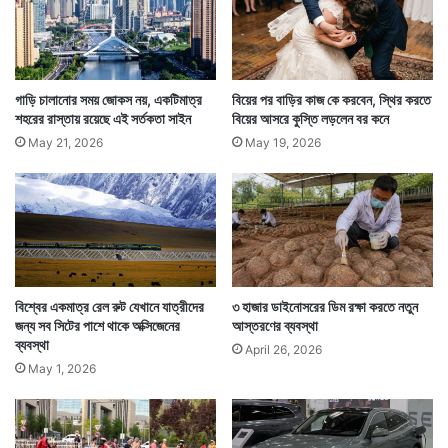
গাড়ি চালানোর সময় জোকস নয়, একটিমাত্র
বিয়ের পর বাড়ির কাজ কে করবেন, স্থির করতে
শহরের রাস্তায় রয়েছে এই সর্তকতা সাইন
বিয়ের আসরে কুস্তি লড়লেন বর কনে
May 21, 2026
May 19, 2026
ক্রমে বস্তুনির্ভর আত্মকেন্দ্রিক পৃথিবীতে এখনও ভালবাসার টান যে
এই পর্যায়ে যেতে পারে তার একটা উদাহরণ হয়ে উঠেছেন লিন।
সাউথ চায়না মর্নিং পোস্ট সংবাদমাধ্যমে খবরটি প্রকাশিত হওয়ার পর
আরও বহু সংবাদমাধ্যমে এই খবর প্রকাশিত হয়েছে।
বিশ্বের একমাত্র রেল রুট যেখানে যাত্রীদের
৩ হাজার ডাইনোসরের ডিম রক্ষা করতে নতুন
জন্য সব সিটের পাশে থাকে অক্সিজেনের
আস্তরণের ব্যবস্থা
ব্যবস্থা
April 26, 2026
May 1, 2026