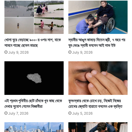
র
ল
চিং
ড়ি
খোলা ঘুরে বেড়াচ্ছে ৯০০-র ওপর সাপ, যাকে
স্বামীর আঙুল কামড়ে দিতেন স্ত্রী, ৭ বছর পর
সামনে পাচ্ছে ছোবল মারছে
ঘুম ভেঙে স্বামী বললেন আই লাভ ইউ
চিনের লিন নামে এই ব্যক্তির কাহিনি চিনেরই সোশ্যাল মিডিয়ায়
July 9, 2026
July 9, 2026
আলোড়ন ফেলে দিয়েছে। অনেকেই তাঁর স্ত্রীর টানে প্রতিদিন ৩২০
কিলোমিটার সফর করে অফিস করার তারিফ করেছেন। লিনের
ভালবাসার টান সকলকে মুগ্ধ করেছে।
এই প্রথম পৃথিবীর ছোট চাঁদকে খুব কাছ থেকে
কুসংস্কার থেকে চোখে চড়, নিজেই নিজের
দেখার সুযোগ পেলেন বিজ্ঞানীরা
চোখের জ্যোতি হারাতে বসলেন এক ব্যক্তি
July 7, 2026
July 5, 2026