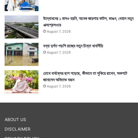
উদ্বোধনের ১ মাসও হয়নি, অনেক জায়গায় ফাটল, ভাঙন, বেহাল নতুন
এক্সপ্রেসওয়ে
August 7, 2026
বন্যা দুর্গত পড়শি রাজ্যে নতুন চিন্তা ধানসিঁড়ি
August 7, 2026
চোখে বার্ধক্যের ছাপ পড়েছে, কীভাবে তা লুকিয়ে রাখেন, অকপটে
জানালেন অমিতাভ বচ্চন
August 7, 2026
ABOUT US
DISCLAIMER