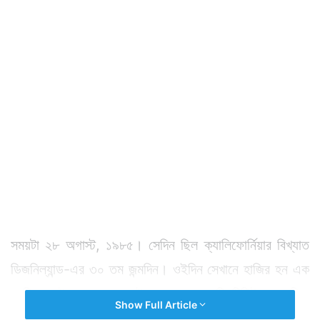
সময়টা ২৮ অগাস্ট, ১৯৮৫। সেদিন ছিল ক্যালিফোর্নিয়ার বিখ্যাত
ডিজনিল্যান্ড-এর ৩০ তম জন্মদিন। ওইদিন সেখানে হাজির হন এক
ব্যক্তি। উপহারও পান। উপহারে পান একটি টিকিট। যা দিয়ে
Show Full Article
ডিজনিল্যান্ডে বিনামূল্যে প্রবেশ করা যায়।