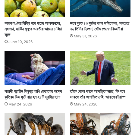
রক্ষী টিকিটটি দেখে কার্যত হতবাক হয়ে যান। জানান এ এক
দুষ্প্রাপ্য বস্তু।
কয়েক ঘণ্টায় বিক্রি হয়ে যাচ্ছে আলফানসো,
জলে ঘুরত ৪৩ ফুটের দানব ডাইনোসর, সবচেয়ে
ল্যাংড়া, মার্কিন মুলুকে ভারতীয় আমের চাহিদা
বড় তিমির দ্বিগুণ, খোঁজ পেলেন বিজ্ঞানীরা
তুঙ্গে
May 31, 2026
June 10, 2026
শতাব্দী প্রাচীন বিলুপ্ত পাখি ফেরানোর লক্ষ্যে
তাঁকে বোকা বললে আপত্তি আছে, কি বলে
কৃত্রিম ডিম ফুটে বার হল ২৪টি মুরগির ছানা
ডাকলে তাঁর আপত্তি নেই, জানালেন ট্রাম্প
May 24, 2026
May 24, 2026
খবর পেয়ে হাজির হন ডিজনিল্যান্ডের এক ম্যানেজার। তিনি সেই