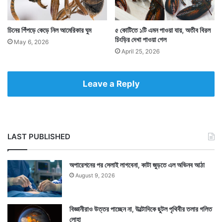
টিকিটটি দেখে তার ওপর সই করে দেন। ওই টিকিটে এরপর
বিনামূল্যেই ডিজনিল্যান্ডে প্রবেশ করেন সাবরিনা। বাবার পাওয়া ৩৯
চিনের পিঁপড়ে কেড়ে নিল আমেরিকার ঘুম
৫ কোটিতে ১টি এমন পাওয়া যায়, অতীব বিরল
বছর আগের উপহার এতদিন পর মেয়ের মুখে হাসি ফোটাল। ঘটনাটি
চিংড়ির দেখা পাওয়া গেল
May 6, 2026
April 25, 2026
ঘটেছে আমেরিকার ক্যালিফোর্নিয়ায়।
Leave a Reply
LAST PUBLISHED
অপারেশনের পর সেলাই লাগবেনা, কাটা জুড়তে এল অভিনব আঠা
August 9, 2026
বিজ্ঞানীরাও উত্তর পাচ্ছেন না, উল্টোদিকে ছুটল পৃথিবীর তলার গলিত
লোহা