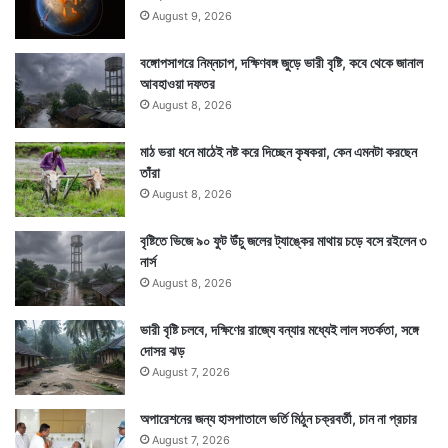
August 9, 2026
Tags
California
United States of America
বঙ্গোপসাগরে নিম্নচাপ, দক্ষিণবঙ্গ জুড়ে ভারী বৃষ্টি, কবে থেকে জানাল
আবহাওয়া দফতর
August 8, 2026
মাঠ ভরা ধনে মাঠেই নষ্ট করে দিচ্ছেন কৃষকরা, কেন এমনটা করছেন
তাঁরা
August 8, 2026
বৃষ্টিতে ভিজে ৯০ ফুট উঁচু জলের ট্যাঙ্কের মাথায় চড়ে বসে রইলেন ৩
নার্স
August 8, 2026
ভারী বৃষ্টি চলবে, দক্ষিণের রাজ্যে বন্যার মধ্যেই লাল সতর্কতা, সঙ্গে
দোসর ঝড়
August 7, 2026
অপারেশনের জন্য হাসপাতালে ভর্তি মিঠুন চক্রবর্তী, চান না প্রচার
August 7, 2026