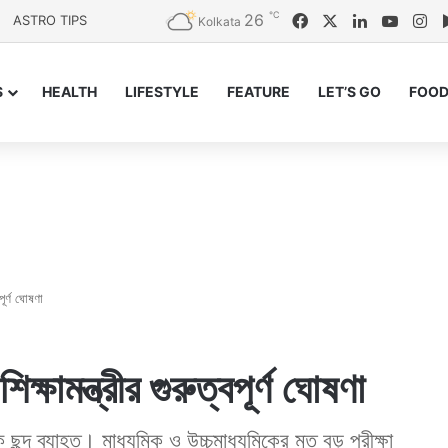
℃
26
Facebook
X
LinkedIn
YouTu
In
ASTRO TIPS
Kolkata
S
HEALTH
LIFESTYLE
FEATURE
LET’S GO
FOOD
পূর্ণ ঘোষণা
ক্ষামন্ত্রীর গুরুত্বপূর্ণ ঘোষণা
ছন্দ ব্যাহত। মাধ্যমিক ও উচ্চমাধ্যমিকের মত বড় পরীক্ষা