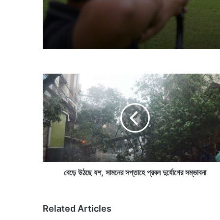
বে
ড়ে
উ
ঠ
ছে
য
শ
,
সা
ম
বেড়ে উঠছে যশ, সামনের সপ্তাহে প্রবল দুর্যোগের সম্ভাবনা
নে
র
স
Related Articles
প্তা