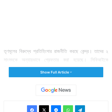
তৃণমূলের বিরুদ্ধে প্রতিহিংসার রাজনীতি করছে কেন্দ্র। তাদের ২
সাংসদকে অন্যায়ভাবে গ্রেফতার করা হয়েছে। সিবিআইকে
নিজেদের প্রয়োজনে ব্যবহার করছে কেন্দ্র। এদিন এমনই অভিযোগ
Show Full Article
করলেন তৃণমূল সাংসদ কল্যাণ বন্দ্যোপাধ্যায়। এদিন মুখ্যমন্ত্রী
মমতা বন্দ্যোপাধ্যায়ের বাড়িতে বৈঠকে সিদ্ধান্ত হয়েছে সংসদে দলের
নেতৃত্বের ব্যাটন থাকছে রোজভ্যালি কাণ্ডে ধৃত সুদীপ
বন্দ্যোপাধ্যায়ের হাতেই। লোকসভায় দলের ডেপুটি লিডার করা
Facebook
X
Messenger
WhatsApp
Telegram
হয়েছে সৌগত রায়কে। তবে বুধবারের বাজেট অধিবেশন বয়কট