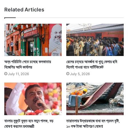
বা
Related Articles
জে
র
হা
ম
লা
,
মৃ
ত
৬
অন্য পরিচিতি পেতে চলেছে কলকাতায়
রেলের চত্বরে আবর্জনা বা থুতু ফেলার ছবি
বিজেপির আদি কার্যালয়
দিলেই পাওয়া যাবে সার্টিফিকেট
July 11, 2026
July 5, 2026
বাংলার মুকুটে যুক্ত হবে নতুন পালক, বড়
তারাতলায় উদ্ধারকাজে বাধা হল প্রবল বৃষ্টি,
ঘোষণা করলেন মুখ্যমন্ত্রী
১০ লক্ষ টাকা ক্ষতিপূরণ ঘোষণা