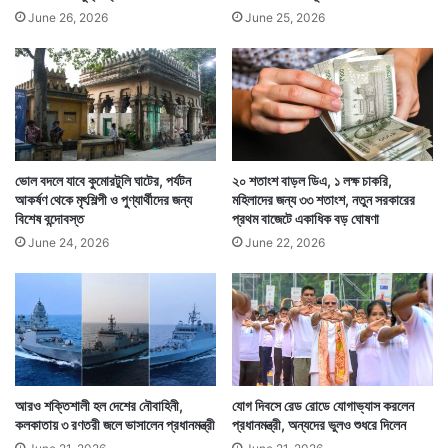
June 26, 2026
June 25, 2026
ভোল বদলে যাবে কুমোরটুলি ঘাটের, পর্যটন
২০ শতাংশ বাড়ল ডিএ, ১ লক্ষ চাকরি,
আকর্ষণ থেকে মৃৎশিল্পী ও পুণ্যার্থীদের জন্য
মহিলাদের জন্য ৩৩ শতাংশ, নতুন সরকারের
বিশেষ বন্দোবস্ত
প্রথম বাজেটে একাধিক বড় ঘোষণা
June 24, 2026
June 22, 2026
আরও শক্তিশালী হল দেশের নৌবাহিনী,
যোগ দিবসে রেড রোডে যোগাভ্যাস করলেন
কলকাতায় ৩ রণতরী জলে ভাসালেন প্রধানমন্ত্রী
প্রধানমন্ত্রী, অন্যদের ভুলও শুধরে দিলেন