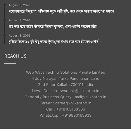
August 8, 2026
বঙ্গোপসাগরে নিম্নচাপ, দক্ষিণবঙ্গ জুড়ে ভারী বৃষ্টি, কবে থেকে জানাল আবহাওয়া দফতর
August 8, 2026
মাঠ ভরা ধনে মাঠেই নষ্ট করে দিচ্ছেন কৃষকরা, কেন এমনটা করছেন তাঁরা
August 8, 2026
বৃষ্টিতে ভিজে ৯০ ফুট উঁচু জলের ট্যাঙ্কের মাথায় চড়ে বসে রইলেন ৩ নার্স
REACH US
Web Ways Techno Solutions Private Limited
4 Joy Narayan Tarka Panchanan Lane
2nd Floor Kolkata 700011 India
News Desk : newsdesk@nilkantho.in
General / Business Query : mail@nilkantho.in
Career : career@nilkantho.in
Call : +918100168306
WhatsApp : +919830163939