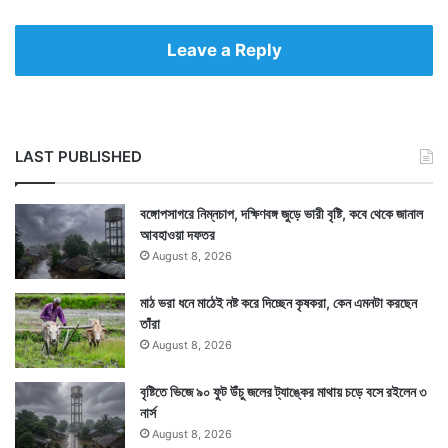
Leave a Reply
LAST PUBLISHED
বঙ্গোপসাগরে নিম্নচাপ, দক্ষিণবঙ্গ জুড়ে ভারী বৃষ্টি, কবে থেকে জানাল
আবহাওয়া দফতর
August 8, 2026
মাঠ ভরা ধনে মাঠেই নষ্ট করে দিচ্ছেন কৃষকরা, কেন এমনটা করছেন
তাঁরা
August 8, 2026
বৃষ্টিতে ভিজে ৯০ ফুট উঁচু জলের ট্যাঙ্কের মাথায় চড়ে বসে রইলেন ৩
নার্স
August 8, 2026