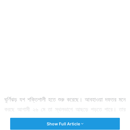
ঘূর্ণিঝড় যশ শক্তিশালী হতে শুরু করেছে। আবহাওয়া দফতর মনে
করছে আগামী ২৬ মে তা স্থলভাগে আছড়ে পড়তে পারে। তার
আগেই সমুদ্র উত্তাল হওয়ার সম্ভাবনা রয়েছে। সেকথা মাথায়
Show Full Article
রেখে আগে থেকেই মৎস্যজীবীদের সতর্ক করা শুরু করল উপকূলরক্ষী