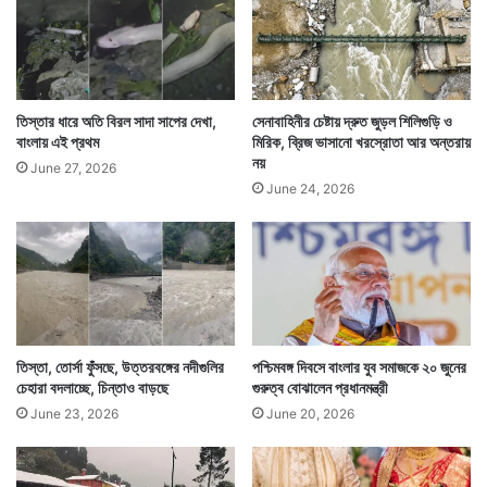
ল
ক
মা
আসন্ন ঘূর্ণিঝড়ের কথা মাথায় রেখে রাজ্যের উপকূলীয় এলাকার
ন্ডো
পর্যটনস্থলগুলিতে মাইকিংয়ের মাধ্যমে প্রচার শুরু হয়েছে। যদিও
তিস্তার ধারে অতি বিরল সাদা সাপের দেখা,
সেনাবাহিনীর চেষ্টায় দ্রুত জুড়ল শিলিগুড়ি ও
প্রায় লকডাউনের জেরে কোথাও সেভাবে পর্যটক নেই। তবু স্থানীয়
বাংলায় এই প্রথম
মিরিক, ব্রিজ ভাসানো খরস্রোতা আর অন্তরায়
নয়
মানুষকেও সচেতন করা হচ্ছে মাইকিং করে।
June 27, 2026
June 24, 2026
তিস্তা, তোর্সা ফুঁসছে, উত্তরবঙ্গের নদীগুলির
পশ্চিমবঙ্গ দিবসে বাংলার যুব সমাজকে ২০ জুনের
চেহারা বদলাচ্ছে, চিন্তাও বাড়ছে
গুরুত্ব বোঝালেন প্রধানমন্ত্রী
June 23, 2026
June 20, 2026