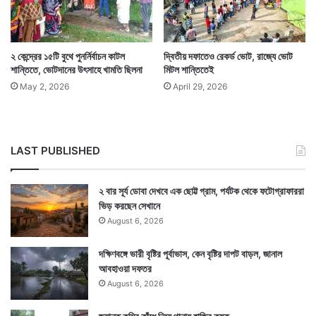
Tags
Cyclone Yaas
Purba Medinipur
West Bengal News
২ কেন্দ্রের ১৫টি বুথে পুনর্নির্বাচন কাটল
দ্বিতীয় দফাতেও রেকর্ড ভোট, রাজ্যে ভোট
শান্তিতে, ভোটদানের উৎসাহে খামতি ছিলনা
মিটল শান্তিতেই
May 2, 2026
April 29, 2026
LAST PUBLISHED
২ বার সূর্য ডোবা দেখবে এক ছোট্ট গ্রাম, পর্যটক থেকে ফটোগ্রাফাররা
ভিড় করছেন সেখানে
August 6, 2026
দক্ষিণবঙ্গে ভারী বৃষ্টির পূর্বাভাস, কেন বৃষ্টির দাপট বাড়ল, জানাল
আবহাওয়া দফতর
August 6, 2026