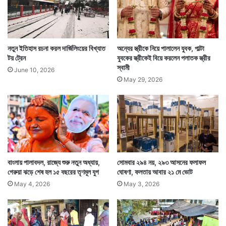
সমুদ্রের ধারে যেতে নিষেধ করা হয়েছে। দিঘা, মন্দারমণি, তাজপুর
নতুন ইতিহাস রচনা করল দার্জিলিংয়ের বিখ্যাত
অন্যের স্ত্রীকে নিয়ে পালালেন যুবক, পাল্টা
সহ বিভিন্ন জায়গায় এই মাইকিং চলছে। মাইকিং হচ্ছে দক্ষিণ ২৪
টয় ট্রেন
যুবকের স্ত্রীকেই বিয়ে করলেন পলাতক স্ত্রীর
পরগনার উপকূলীয় এলাকাগুলিতেও।
স্বামী
June 10, 2026
May 29, 2026
বাংলায় পালাবদল, রাজ্যে শুরু নতুন অধ্যায়,
সোমবার ২৯৪ নয়, ২৯৩ আসনের ফলাফল
গেরুয়া ঝড়ে শেষ হল ১৫ বছরের তৃণমূল যুগ
ঘোষণা, ফলতায় আবার ২১ মে ভোট
May 4, 2026
May 3, 2026