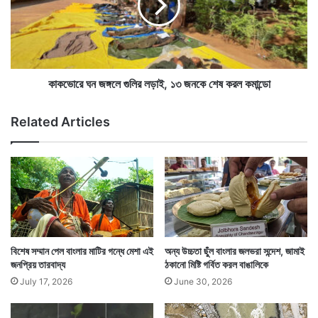
দ্যু
ঘ
ৎ
ন
দ
জ
ফ
অন্যদিকে গভীর সমুদ্রে যেসব মৎস্যজীবীদের নৌকা চলে গিয়েছে
ঙ্গ
ত
লে
মাছ ধরতে তাদের সতর্ক করতে আকাশপথে প্রচার চালাচ্ছে
রে
গু
কাকভোরে ঘন জঙ্গলে গুলির লড়াই, ১৩ জনকে শেষ করল কমান্ডো
র
লি
উপকূলরক্ষী বাহিনী। দ্রুত তাদের জেটিতে ফিরতে বলা হয়েছে।
ছু
র
Related Articles
টি
ল
ড়া
ই
,
১
৩
জ
ন
কে
বিশেষ সম্মান পেল বাংলার মাটির গন্ধে মেশা এই
অন্য উচ্চতা ছুঁল বাংলার জলভরা সন্দেশ, জামাই
শে
জনপ্রিয় তারবাদ্য
ঠকানো মিষ্টি গর্বিত করল বাঙালিকে
ষ
July 17, 2026
June 30, 2026
ক
র