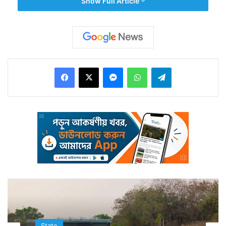
Show Full Article
Facebook
X
Messenger
WhatsApp
Telegram
দুপুর থেকেই রাজ্যের বিভিন্ন প্রান্তে শুরু হয়ে যায় সবুজ আবির
খেলা। রাস্তায় ফুটবল নিয়ে খেলতে দেখা যায় অনেককে। তৃণমূলের
খেলা হবে স্লোগানকে প্রতীকী হিসাবে ব্যবহার করা হয় এই খেলার
মধ্যে দিয়ে।
State