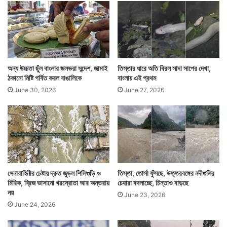
অন্যদিকে এদিন মমতা বন্দ্যোপাধ্যায়ও দাবি করেন বিজেপি এখনও
অন্য উচ্চতা ছুঁল বাংলার জলভরা সন্দেশ, জামাই
তিস্তার ধারে অতি বিরল সাদা সাপের দেখা,
হিংসা চালাচ্ছে রাজ্যে। বিশেষত কোচবিহারে তৃণমূল কর্মীদের ওপর
ঠকানো মিষ্টি গর্বিত করল বাঙালিকে
বাংলায় এই প্রথম
অত্যাচার হচ্ছে।
June 30, 2026
June 27, 2026
সেনাবাহিনীর চেষ্টায় দ্রুত জুড়ল শিলিগুড়ি ও
তিস্তা, তোর্সা ফুঁসছে, উত্তরবঙ্গের নদীগুলির
মিরিক, ব্রিজ ভাসানো খরস্রোতা আর অন্তরায়
চেহারা বদলাচ্ছে, চিন্তাও বাড়ছে
নয়
June 23, 2026
June 24, 2026