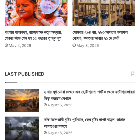
Tags
BJP West Bengal
West Bengal News
বাংলায় পালাবদল, রাজ্যে শুরু নতুন অধ্যায়,
সোমবার ২৯৪ নয়, ২৯৩ আসনের ফলাফল
গেরুয়া ঝড়ে শেষ হল ১৫ বছরের তৃণমূল যুগ
ঘোষণা, ফলতায় আবার ২১ মে ভোট
May 4, 2026
May 3, 2026
LAST PUBLISHED
২ বার সূর্য ডোবা দেখবে এক ছোট্ট গ্রাম, পর্যটক থেকে ফটোগ্রাফাররা
ভিড় করছেন সেখানে
August 6, 2026
দক্ষিণবঙ্গে ভারী বৃষ্টির পূর্বাভাস, কেন বৃষ্টির দাপট বাড়ল, জানাল
আবহাওয়া দফতর
August 6, 2026