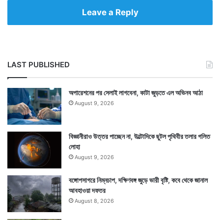
Leave a Reply
LAST PUBLISHED
অপারেশনের পর সেলাই লাগবেনা, কাটা জুড়তে এল অভিনব আঠা
August 9, 2026
বিজ্ঞানীরাও উত্তর পাচ্ছেন না, উল্টোদিকে ছুটল পৃথিবীর তলার গলিত
লোহা
August 9, 2026
বঙ্গোপসাগরে নিম্নচাপ, দক্ষিণবঙ্গ জুড়ে ভারী বৃষ্টি, কবে থেকে জানাল
আবহাওয়া দফতর
August 8, 2026