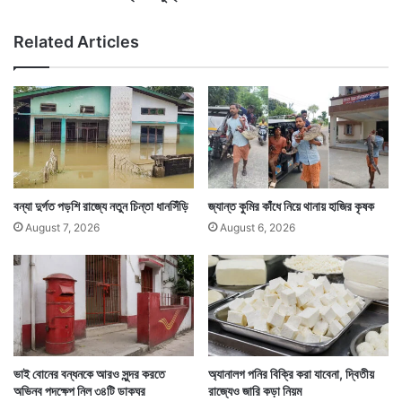
র
ল
Related Articles
ভা
র
ত
বন্যা দুর্গত পড়শি রাজ্যে নতুন চিন্তা ধানসিঁড়ি
জ্যান্ত কুমির কাঁধে নিয়ে থানায় হাজির কৃষক
August 7, 2026
August 6, 2026
ভাই বোনের বন্ধনকে আরও সুন্দর করতে
অ্যানালগ পনির বিক্রি করা যাবেনা, দ্বিতীয়
অভিনব পদক্ষেপ নিল ৩৪টি ডাকঘর
রাজ্যেও জারি কড়া নিয়ম