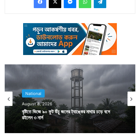
ওষ্ঠাগত ভারতবাসী। হিটস্ট্রোকে আক্রান্ত হয়ে মৃতের সংখ্যা
লাফিয়ে লাফিয়ে বাড়ছে। তারমধ্যে এপ্রিলের শুরু থেকে শুকনো
গরম দক্ষিণবঙ্গকে গ্রাস করেছিল। বইছিল লু। যত দিন যাচ্ছে সেই
অবস্থা বদলে এবার ঘাম ঝরছে দরদর করে। ফলে অস্বস্তির সূচক
ক্রমশ বেড়েই চলেছে। কারণটা অবশ্যই বঙ্গোপসাগর থেকে বয়ে
আসা জলীয় বাষ্প। জলীয় বাষ্পের কথা শুনে যদিও স্বস্তির আশায়
বুক বাঁধার কোনও কারণ নেই। আবহাওয়া দফতর জানাচ্ছে গরম
থেকে রেহাই পাওয়ার এখনই কোনও সম্ভাবনা নেই। বৃষ্টি এখনও
দূরস্ত। মৌসম ভবন আবার জানাচ্ছে ২০১৬ সাম্প্রতিককালের
National
উষ্ণতম বছর হিসাবে সামনে আসতে পারে। অন্তত আবহাওয়ার
August 8, 2026
ভাবগতিক সেই বার্তাই দিচ্ছে। যদিও এল নিনো মে মাস থেকই দুর্বল
বৃষ্টিতে ভিজে ৯০ ফুট উঁচু জলের ট্যাঙ্কের মাথায় চড়ে বসে
হতে শুরু করবে। যা জুনে অনেকটাই দুর্বল হয়ে যাবে। যার জেরেই
রইলেন ৩ নার্স
এবার বর্ষায় স্বাভাবিকের চেয়েও বেশি বৃষ্টির পূর্বাভাস দিয়েছে হাওয়া
অফিস।