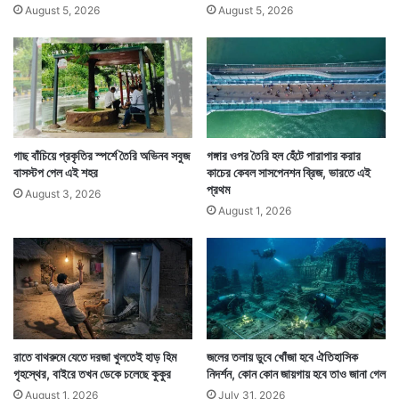
August 5, 2026
August 5, 2026
গাছ বাঁচিয়ে প্রকৃতির স্পর্শে তৈরি অভিনব সবুজ
গঙ্গার ওপর তৈরি হল হেঁটে পারাপার করার
বাসস্টপ পেল এই শহর
কাচের কেবল সাসপেনশন ব্রিজ, ভারতে এই
প্রথম
August 3, 2026
August 1, 2026
রাতে বাথরুমে যেতে দরজা খুলতেই হাড় হিম
জলের তলায় ডুবে খোঁজা হবে ঐতিহাসিক
গৃহস্থের, বাইরে তখন ডেকে চলেছে কুকুর
নিদর্শন, কোন কোন জায়গায় হবে তাও জানা গেল
August 1, 2026
July 31, 2026