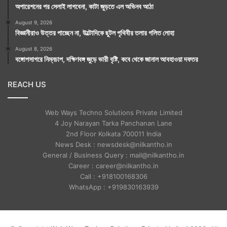
অপারেশনের পর সেলাই লাগবেনা, কাটা জুড়তে এল অভিনব আঠা
August 9, 2026
বিজ্ঞানীরাও উত্তর পাচ্ছেন না, উল্টোদিকে ছুটল পৃথিবীর তলার গলিত লোহা
August 8, 2026
বঙ্গোপসাগরে নিম্নচাপ, দক্ষিণবঙ্গ জুড়ে ভারী বৃষ্টি, কবে থেকে জানাল আবহাওয়া দফতর
REACH US
Web Ways Techno Solutions Private Limited
4 Joy Narayan Tarka Panchanan Lane
2nd Floor Kolkata 700011 India
News Desk : newsdesk@nilkantho.in
General / Business Query : mail@nilkantho.in
Career : career@nilkantho.in
Call : +918100168306
WhatsApp : +919830163939