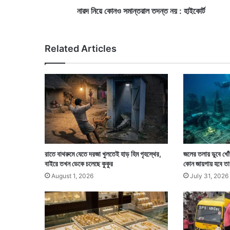
মা
নারদ নিয়ে কোনও সমান্তরাল তদন্ত নয় : হাইকোর্ট
ন্ত
রা
ল
Related Articles
ত
দ
ন্ত
ন
য়
:
হা
ই
কো
র্ট
রাতে বাথরুমে যেতে দরজা খুলতেই হাড় হিম গৃহস্থের,
জলের তলায় ডুবে খোঁ
বাইরে তখন ডেকে চলেছে কুকুর
কোন জায়গায় হবে তা
August 1, 2026
July 31, 2026