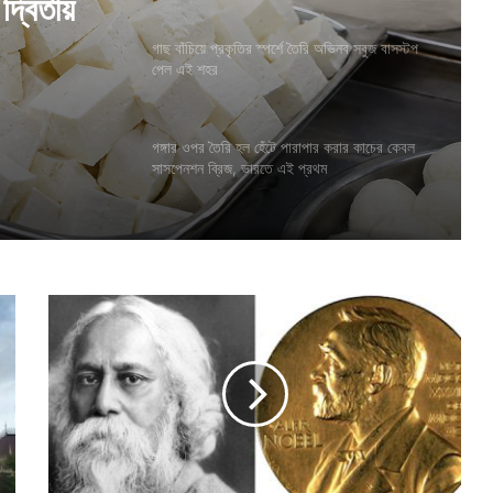
দ্বিতীয়
গাছ বাঁচিয়ে প্রকৃতির স্পর্শে তৈরি অভিনব সবুজ বাসস্টপ
পেল এই শহর
গঙ্গার ওপর তৈরি হল হেঁটে পারাপার করার কাচের কেবল
সাসপেনশন ব্রিজ, ভারতে এই প্রথম
নো
বে
ল
চু
রি
র
ত
দ
ন্তে