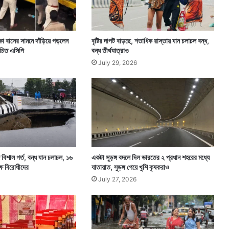
 বাসের সামনে দাঁড়িয়ে পড়লেন
বৃষ্টির দাপট বাড়ছে, শতাধিক রাস্তায় যান চলাচল বন্ধ,
িচিত এসিপি
বন্ধ তীর্থযাত্রাও
July 29, 2026
ে বিশাল গর্ত, বন্ধ যান চলাচল, ১৬
একটা সুড়ঙ্গ বদলে দিল ভারতের ২ প্রধান শহরের মধ্যে
্ষ বিরোধীদের
যাতায়াত, সুড়ঙ্গ পেয়ে খুশি কৃষকরাও
July 27, 2026