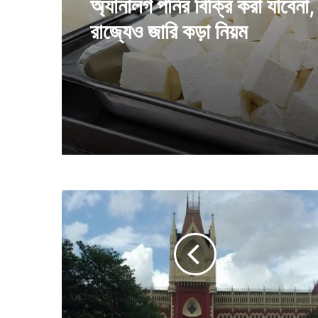
অ্যানালগ পনির বিক্রি করা যাবেনা, 
রাজ্যেও জারি কড়া নিয়ম
না
র
দ
নি
য়ে
কো
ন
ও
স