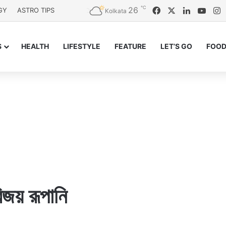
℃
26
Facebook
X
LinkedIn
YouT
I
GY
ASTRO TIPS
Kolkata
S
HEALTH
LIFESTYLE
FEATURE
LET’S GO
FOOD
 বিজয় রূপানি