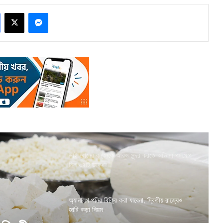
Facebook
X
Messenger
ভাই বোনের বন্ধনকে আরও সুন্দর করতে অভিনব পদক্ষেপ
নিল ৩৪টি ডাকঘর
অ্যানালগ পনির বিক্রি করা যাবেনা, দ্বিতীয় রাজ্যেও
জারি কড়া নিয়ম