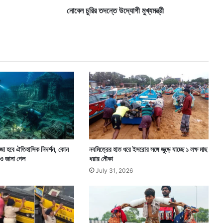
উ
নোবেল চুরির তদন্তে উদ্যোগী মুখ্যমন্ত্রী
দ্যো
গী
মু
খ্য
ম
ন্ত্রী
জা হবে ঐতিহাসিক নিদর্শন, কোন
নবমিত্রের হাত ধরে ইসরোর সঙ্গে জুড়ে যাচ্ছে ১ লক্ষ মাছ
ও জানা গেল
ধরার নৌকা
July 31, 2026