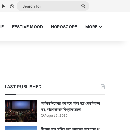
ube
nstagram
Google Play
WhatsApp
Search
for
IE
FESTIVE MOOD
HOROSCOPE
MORE
LAST PUBLISHED
টানটান সিনেমার মাঝপথে ফাঁকা হয়ে গেল সিনেমা
হল, কারণ জানলে বিশ্বাস হবেনা
August 6, 2026
হিমবাহ গলে বেরিয়ে পড়া পাহাড়ের গায়ে সাদা রং