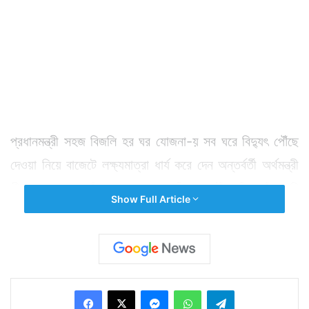
প্রধানমন্ত্রী সহজ বিজলি হর ঘর যোজনা-য় সব ঘরে বিদ্যুৎ পৌঁছে
দেওয়া নিয়ে বাজেটে লক্ষ্যমাত্রা ধার্য করে দেন অন্তর্বর্তী অর্থমন্ত্রী
পীযূষ গোয়েল। যাঁদের ঘরে এখনও বিদ্যুৎ পৌঁছায়নি, তাঁরা যদি
Show Full Article
ইচ্ছুক হন তবে ২০১৯ সালের মার্চ মাসের মধ্যেই তাঁদের ঘরে বিদ্যুৎ
পৌঁছে দেওয়া হবে।
Facebook
X
Messenger
WhatsApp
Telegram