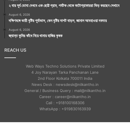
২ বার সূর্য ডোবা দেখবে এক ছোট্ট গ্রাম, পর্যটক থেকে ফটোগ্রাফাররা ভিড় করছেন সেখানে
August 6, 2026
দক্ষিণবঙ্গে ভারী বৃষ্টির পূর্বাভাস, কেন বৃষ্টির দাপট বাড়ল, জানাল আবহাওয়া দফতর
August 6, 2026
জ্যান্ত কুমির কাঁধে নিয়ে থানায় হাজির কৃষক
REACH US
Web Ways Techno Solutions Private Limited
4 Joy Narayan Tarka Panchanan Lane
2nd Floor Kolkata 700011 India
News Desk : newsdesk@nilkantho.in
General / Business Query : mail@nilkantho.in
Career : career@nilkantho.in
Call : +918100168306
WhatsApp : +919830163939