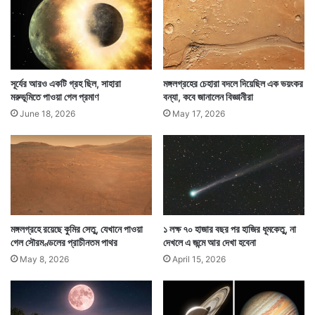
সূর্যের আরও একটি গ্রহ ছিল, সাহারা
মঙ্গলগ্রহের চেহারা বদলে দিয়েছিল এক ভয়ংকর
মরুভূমিতে পাওয়া গেল প্রমাণ
বন্যা, কবে জানালেন বিজ্ঞানীরা
এছাড়া অনেক সময় যে মহাকাশের আবহাওয়ার কারণে কৃত্রিম
June 18, 2026
May 17, 2026
উপগ্রহগুলি সমস্যার মুখে পড়ে সে সম্বন্ধেও আগাম খবর মিলবে।
— সংবাদ সংস্থার সাহায্য নিয়ে লেখা
মঙ্গলগ্রহে রয়েছে কুমির সেতু, যেখানে পাওয়া
১ লক্ষ ৭০ হাজার বছর পর হাজির ধূমকেতু, না
গেল সৌরমণ্ডলের প্রাচীনতম পাথর
দেখলে এ জন্মে আর দেখা হবেনা
May 8, 2026
April 15, 2026