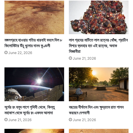
পি
ভি
আ
র
মঙ্গলগ্রহে হাওয়ার গতির ধারনাই বদলে দিল ৮
লাল গ্রহের মাটিতে লাল রত্নের খোঁজ, প্রাচীন
এতে ভারতের বিশেষ করে কি লাভ হতে পারে? ভারতীয় বিজ্ঞানীদের
কিলোমিটার উঁচু ধুলোর দানব কুণ্ডলী
মিশরে ব্যবহার হত এই রত্নের, অবাক
বিজ্ঞানীরা
এই অজানাকে জানা ও সে সম্বন্ধে তথ্য হাতে পাওয়া আগামী দিনে
June 22, 2026
June 21, 2026
দেশে গ্রীষ্ম বা বর্ষার গতিবিধি সম্বন্ধে আগাম জানতে সাহায্য
করবে।
সূর্যের রং হলুদ লাগে পৃথিবী থেকে, কিন্তু
বছরের দীর্ঘতম দিন এবং ক্ষুদ্রতম রাত পালন
মহাকাশ থেকে সূর্যের রং একদম আলাদা
করছেন দেশবাসী
June 21, 2026
June 21, 2026