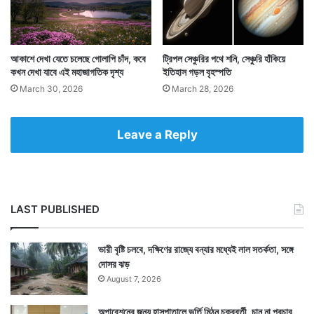
আকাশে দেখা যেতে চলেছে গোলাপি চাঁদ, কবে
ট্রিপল সেঞ্চুরির পথে শনি, সেঞ্চুরি হাঁকিয়ে
কখন দেখা যাবে এই মহাজাগতিক দৃশ্য
ইতিহাস গড়ল বৃহস্পতি
March 30, 2026
March 28, 2026
Tags
Solar System
Leave a Reply
LAST PUBLISHED
ভারী বৃষ্টি চলবে, দক্ষিণের রাজ্যে বন্যার মধ্যেই লাল সতর্কতা, সঙ্গে
দোসর ঝড়
August 7, 2026
অপারেশনের জন্য হাসপাতালে ভর্তি মিঠুন চক্রবর্তী, চান না প্রচার