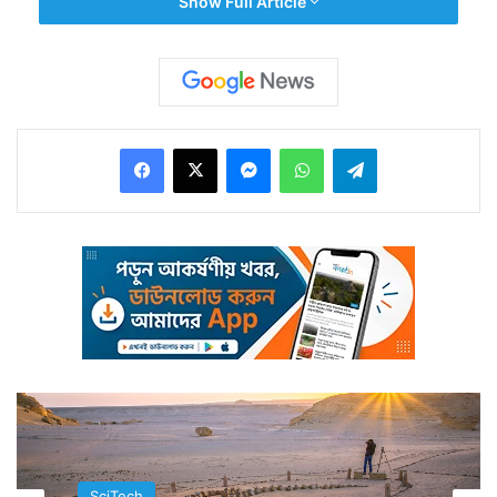
Show Full Article
বাধাহীনভাবে পরীক্ষা করে চলেছে।
Facebook
X
Messenger
WhatsApp
Telegram
এবার ভারতের ইন্ডিয়ান ইন্সটিটিউট অফ অ্যাস্ট্রোফিজিক্স-এর
বিজ্ঞানীরা আরও এক নতুন বিষয় সামনে এনেছেন। তাঁরা সূর্যের
এমন একটি দিকে আলোকপাত করেছেন এবং অব্যর্থ ভাবে