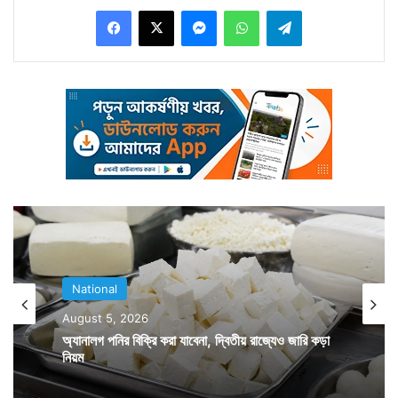
Facebook
X
Messenger
WhatsApp
Telegram
National
August 5, 2026
উত্তরপ্রদেশের বাহেরি এলাকায় গত শুক্রবার জনতার অভাব
অ্যানালগ পনির বিক্রি করা যাবেনা, দ্বিতীয় রাজ্যেও জারি কড়া
অভিযোগ শোনার জন্য একটি বৈঠক করেন মানেকা গান্ধী। সেখানে
নিয়ম
একের পর এক অভিযোগে কার্যত অতিষ্ঠ হয়ে ওঠেন তিনি। যখন