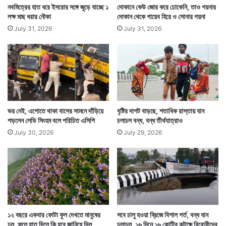
নবমিত্রের হাত ধরে ইসরোর সঙ্গে জুড়ে যাচ্ছে ১
দোকানে কেউ জোর করে ঢোকেনি, তাও গয়নার
লক্ষ মাছ ধরার নৌকা
দোকান থেকে গায়েব হিরে ও সোনার গয়না
July 31, 2026
July 31, 2026
ভয় নেই, এগোতে থাকা বাসের সামনে দাঁড়িয়ে
বৃষ্টির দাপট বাড়ছে, শতাধিক রাস্তায় যান
পড়লেন লেডি সিংহম বলে পরিচিত এসিপি
চলাচল বন্ধ, বন্ধ তীর্থযাত্রাও
July 30, 2026
July 29, 2026
১২ বছরে একবার ফোটা ফুল দেখতে মানুষের
সবে চালু হওয়া ব্রিজে বিশাল গর্ত, বন্ধ যান
ঢল, ফুলে হাত দিলে কি হবে জানিয়ে দিল
চলাচল, ১৬ দিনে ১৬ কোটির কটাক্ষ বিরোধীদের