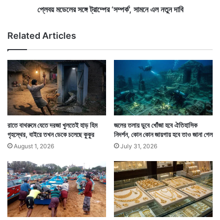
নে
ট্রা
প্লেবয় মডেলের সঙ্গে ট্রাম্পের ‘সম্পর্ক’, সামনে এল নতুন দাবি
স
ম্পে
বু
র
Related Articles
কে
‘
উ
স
ঠ
ম্প
ল
র্ক
না
’
ম
,
সা
ম
নে
রাতে বাথরুমে যেতে দরজা খুলতেই হাড় হিম
জলের তলায় ডুবে খোঁজা হবে ঐতিহাসিক
এ
গৃহস্থের, বাইরে তখন ডেকে চলেছে কুকুর
নিদর্শন, কোন কোন জায়গায় হবে তাও জানা গেল
ল
August 1, 2026
July 31, 2026
ন
তু
ন
দা
বি