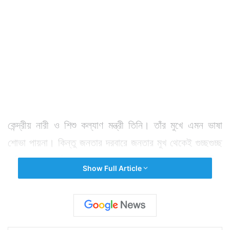
কেন্দ্রীয় নারী ও শিশু কল্যাণ মন্ত্রী তিনি। তাঁর মুখে এমন ভাষা
শোভা পায়না। কিন্তু জনতার দরবারে জনতার মুখ থেকেই গুচ্ছগুচ্ছ
অভিযোগ শুনে নিজেকে ধরে রাখতে পারলেন না মানেকা গান্ধী।
Show Full Article
এক আধিকারিককে রীতিমত গালিগালাজ করার অভিযোগ উঠল তাঁর
বিরুদ্ধে। মানেকা গান্ধীর সেই কটূকথার ভিডিও ছড়িয়ে পড়ে
সোশ্যাল সাইটে। যা নতুন করে বিজেপি সরকারের মন্ত্রীর আচরণ
নিয়ে বিতর্কের জন্ম দিয়েছে।