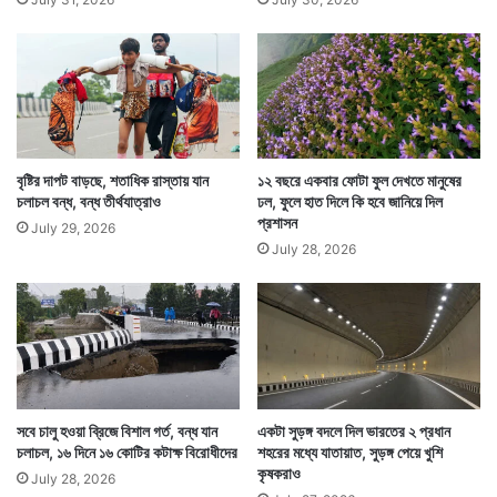
১৯৯০ সাল থেকে দেশের বিভিন্ন হোটেলে কাটিয়ে ভাড়া না মিটিয়ে
পালিয়ে যাওয়ার কথা স্বীকার করেছে ওই বৃদ্ধ। এটাও জানিয়েছে
বৃষ্টির দাপট বাড়ছে, শতাধিক রাস্তায় যান
১২ বছরে একবার ফোটা ফুল দেখতে মানুষের
চলাচল বন্ধ, বন্ধ তীর্থযাত্রাও
ঢল, ফুলে হাত দিলে কি হবে জানিয়ে দিল
সে কুখ্যাত অপরাধী চার্লস শোভরাজের ভক্ত।
প্রশাসন
July 29, 2026
July 28, 2026
সবে চালু হওয়া ব্রিজে বিশাল গর্ত, বন্ধ যান
একটা সুড়ঙ্গ বদলে দিল ভারতের ২ প্রধান
চলাচল, ১৬ দিনে ১৬ কোটির কটাক্ষ বিরোধীদের
শহরের মধ্যে যাতায়াত, সুড়ঙ্গ পেয়ে খুশি
কৃষকরাও
July 28, 2026