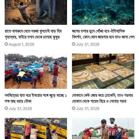
কেবল নামটা তালিকায় থেকে গিয়েছিল। এতদিন পর সেই তালিকা
রাতে বাথরুমে যেতে দরজা খুলতেই হাড় হিম
জলের তলায় ডুবে খোঁজা হবে ঐতিহাসিক
গৃহস্থের, বাইরে তখন ডেকে চলেছে কুকুর
নিদর্শন, কোন কোন জায়গায় হবে তাও জানা গেল
থেকে তাঁর নাম খুঁজে তাঁকে চিঠি পাঠানো হয়েছে। কারণ ওই পদের
August 1, 2026
July 31, 2026
জন্য উপযুক্ত প্রার্থীর অভাব রয়েছে।
নবমিত্রের হাত ধরে ইসরোর সঙ্গে জুড়ে যাচ্ছে ১
দোকানে কেউ জোর করে ঢোকেনি, তাও গয়নার
লক্ষ মাছ ধরার নৌকা
দোকান থেকে গায়েব হিরে ও সোনার গয়না
July 31, 2026
July 31, 2026