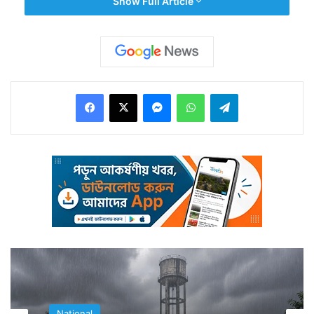
Show Full Article
তিনি যে উত্তীর্ণ হয়েছেন, সরকারি চাকরি পাওয়ার জন্য যোগ্য
বিবেচিত হয়েছেন, সেই সংক্রান্ত কোনও চিঠি তাঁর কাছে আসেনি।
Facebook
X
Messenger
WhatsApp
Telegram
ফলে তিনি আশায় বসে থাকেন। নিয়ম মেনে ওই তালিকা ৩ বছর
পর্যন্ত বৈধও ছিল। কিন্তু আবদুল মজিদ এটা জানতেও পারলেননা