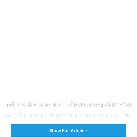
একটি সাপ তাঁকে ছোবল মারে। বেশিরভাগ ছোবলের ঘটনাই শনিবার
করে ঘটে। একবার খালি বৃহস্পতিবার হয়েছে। যখন ছোবল মারে
তার ২-৩ ঘণ্টা আগে ওই যুবক জানতেও পারেন তাঁকে সাপটি
Show Full Article
ছোবল মারবে। তিনি ইঙ্গিত পান।