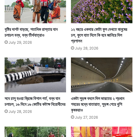
২৪ বছরের বিকাশের এই ঘটনা নিয়ে স্বাস্থ্য দফতরও নড়েচড়ে
বসেছে। এমনটা কীভাবে হচ্ছে তার কিনারা করতে পারছেনা তারা।
বৃষ্টির দাপট বাড়ছে, শতাধিক রাস্তায় যান
১২ বছরে একবার ফোটা ফুল দেখতে মানুষের
অনেকের মতে, বিকাশ আসলে সাপের ছোবল খাওয়ার ভয়ে কাঁটা হয়ে
চলাচল বন্ধ, বন্ধ তীর্থযাত্রাও
ঢল, ফুলে হাত দিলে কি হবে জানিয়ে দিল
আছেন। তিনি মনে মনে কল্পনা করছেন সাপের ছোবল।
প্রশাসন
July 29, 2026
July 28, 2026
সবে চালু হওয়া ব্রিজে বিশাল গর্ত, বন্ধ যান
একটা সুড়ঙ্গ বদলে দিল ভারতের ২ প্রধান
চলাচল, ১৬ দিনে ১৬ কোটির কটাক্ষ বিরোধীদের
শহরের মধ্যে যাতায়াত, সুড়ঙ্গ পেয়ে খুশি
কৃষকরাও
July 28, 2026
July 27, 2026