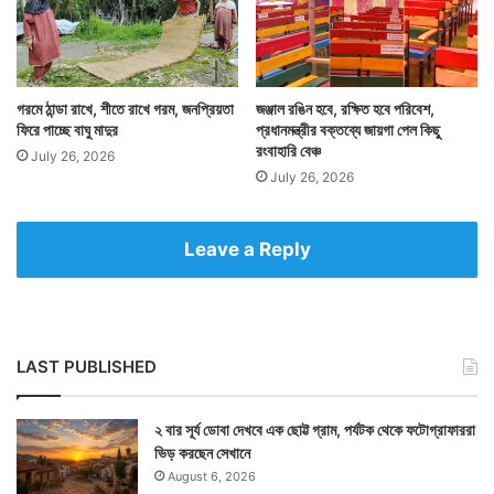
তাঁকে সাপই ছোবল মেরেছে কিনা তাও খতিয়ে দেখছে একটি দল।
এমনকি কোন সাপের ছোবল বিকাশ খেয়েছেন তা না জেনেই কীভাবে
গরমে ঠান্ডা রাখে, শীতে রাখে গরম, জনপ্রিয়তা
জঞ্জাল রঙিন হবে, রক্ষিত হবে পরিবেশ,
ওই চিকিৎসক তাঁকে অ্যান্টি ভেনম দিয়ে গেলেন তা নিয়েও প্রশ্ন
ফিরে পাচ্ছে বাঘু মাদুর
প্রধানমন্ত্রীর বক্তব্যে জায়গা পেল কিছু
রংবাহারি বেঞ্চ
উঠেছে। তবে বিকাশকে সাপে কাটার এই ঘটনা কিন্তু ওই অঞ্চলে
July 26, 2026
July 26, 2026
রীতিমত সাড়া ফেলে দিয়েছে।
Leave a Reply
LAST PUBLISHED
২ বার সূর্য ডোবা দেখবে এক ছোট্ট গ্রাম, পর্যটক থেকে ফটোগ্রাফাররা
ভিড় করছেন সেখানে
August 6, 2026