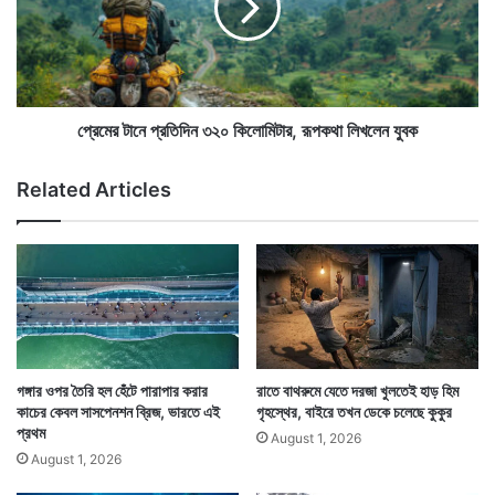
র
নে
ত
প্র
তাঁকে অ্যান্টি ভেনম ইঞ্জেকশন ওষুধ দেন। বিকাশ পরদিন সুস্থও
,
তি
১
হয়ে যান। হাসপাতাল থেকে ছাড়া পান। এদিকে এভাবে ৪০ দিনে ৭
দি
ন
ন
বার ছোবল খাওয়ার চিকিৎসা করাতে গিয়ে আর্থিক দিক থেকেও চাপে
ম্ব
৩
প্রেমের টানে প্রতিদিন ৩২০ কিলোমিটার, রূপকথা লিখলেন যুবক
রে
২
পড়েছে বিকাশের পরিবার।
কে
০
Related Articles
,
কি
প্র
লো
কা
মি
শি
টা
ত
র
তা
,
লি
রূ
কা
প
ক
গঙ্গার ওপর তৈরি হল হেঁটে পারাপার করার
রাতে বাথরুমে যেতে দরজা খুলতেই হাড় হিম
থা
কাচের কেবল সাসপেনশন ব্রিজ, ভারতে এই
গৃহস্থের, বাইরে তখন ডেকে চলেছে কুকুর
লি
প্রথম
August 1, 2026
খ
August 1, 2026
লে