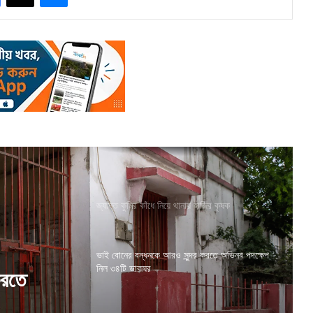
জ্যান্ত কুমির কাঁধে নিয়ে থানায় হাজির কৃষক
ভাই বোনের বন্ধনকে আরও সুন্দর করতে অভিনব পদক্ষেপ
নিল ৩৪টি ডাকঘর
দ্বিতীয়