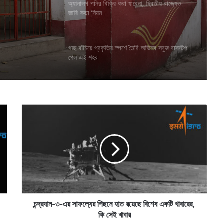
অ্যানালগ পনির বিক্রি করা যাবেনা, দ্বিতীয় রাজ্যেও
জারি কড়া নিয়ম
করতে
গাছ বাঁচিয়ে প্রকৃতির স্পর্শে তৈরি অভিনব সবুজ বাসস্টপ
পেল এই শহর
চ
ন্দ্র
যা
ন
-
৩
-
এ
র
সা
চন্দ্রযান-৩-এর সাফল্যের পিছনে হাত রয়েছে বিশেষ একটি খাবারের,
ফ
কি সেই খাবার