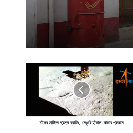
ভাই বোনের বন্ধনকে আরও সুন্দর 
অভিনব পদক্ষেপ নিল ৩৪টি ডাকঘর
চাঁ
দে
র
মা
টি
তে
দু
র
ন্ত
ব্যা
চাঁদের মাটিতে দুরন্ত ব্যাটিং, সেঞ্চুরি হাঁকাল রোভার প্রজ্ঞান
টিং