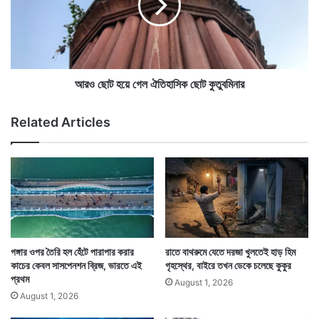
শি
ট
কা
হ
জ
য়ে
ক
আন্নামালাই ব্যাঘ্র অভয়ারণ্যের বিশেষজ্ঞ আধিকারিক তামিলনাড়ুর
গে
রে
ল
চিফ কনজারভেটর অফ ফরেস্টস-এর কাছে বাঘটির শিকারের অভ্যাস
ঘু
ঐ
আরও ছোট হয়ে গেল ঐতিহাসিক ছোট কুতুবমিনার
মো
তি
বজায় রাখতে বিশেষ ব্যবস্থার অনুমতি চেয়েছেন। তাঁর ইচ্ছা
লে
হা
Related Articles
বাঘটিকে ভালপারাইয়ের যে বিশেষ ঘেরাটোপে রাখা হয়েছে সেখানেই
সি
ক
হরিণ ছেড়ে দেওয়া হোক।
ছো
ট
কু
তু
ব
মি
না
গঙ্গার ওপর তৈরি হল হেঁটে পারাপার করার
রাতে বাথরুমে যেতে দরজা খুলতেই হাড় হিম
র
কাচের কেবল সাসপেনশন ব্রিজ, ভারতে এই
গৃহস্থের, বাইরে তখন ডেকে চলেছে কুকুর
প্রথম
August 1, 2026
August 1, 2026