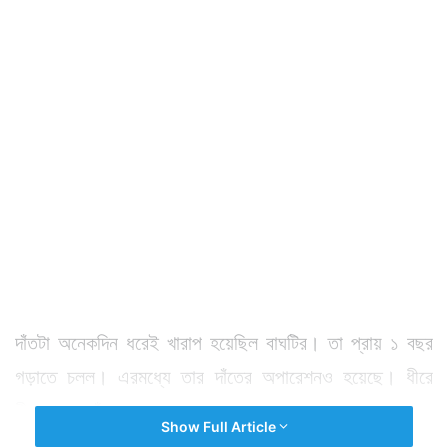
দাঁতটা অনেকদিন ধরেই খারাপ হয়েছিল বাঘটির। তা প্রায় ১ বছর
গড়াতে চলল। এরমধ্যে তার দাঁতের অপারেশনও হয়েছে। ধীরে
ধীরে খারাপ দাঁত ভালও হচ্ছে।
Show Full Article