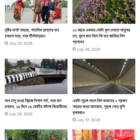
বৃষ্টির দাপট বাড়ছে, শতাধিক রাস্তায় যান
১২ বছরে একবার ফোটা ফুল দেখতে মানুষের
আর সে যে কম খাচ্ছে তাও বন্ধ হবে। বাঘ তার মনের মত করে
চলাচল বন্ধ, বন্ধ তীর্থযাত্রাও
ঢল, ফুলে হাত দিলে কি হবে জানিয়ে দিল
শিকার করে প্রয়োজনীয় মাংস খেতে পারবে। তাতে তার ওজনও ঠিক
প্রশাসন
July 29, 2026
July 28, 2026
থাকবে। — সংবাদ সংস্থার সাহায্য নিয়ে লেখা
সবে চালু হওয়া ব্রিজে বিশাল গর্ত, বন্ধ যান
একটা সুড়ঙ্গ বদলে দিল ভারতের ২ প্রধান
চলাচল, ১৬ দিনে ১৬ কোটির কটাক্ষ বিরোধীদের
শহরের মধ্যে যাতায়াত, সুড়ঙ্গ পেয়ে খুশি
কৃষকরাও
July 28, 2026
July 27, 2026