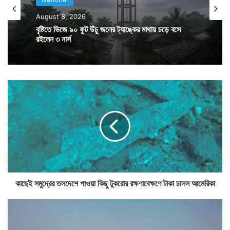
দায়ের করেন।
August 8, 2026
বৃষ্টিতে ভিজে ৯০ ফুট উঁচু জলের ট্যাঙ্কের মাথায় চড়ে বসে
রইলেন ৩ নার্স
তাঁর কাছ থেকে অভিযোগ পেয়ে ভিজিলান্স আধিকারিকরা শুভনাথের
পিছনে লুকিয়ে থেকে ৪ হাজার টাকা ওই পুলিশ আধিকারিককে
দেওয়ার সময় তাঁকে হাতেনাতে পাকড়াও করেন।
কা
ছে
ই
স
মু
দ্রে
র
ত
ল
দে
কাছেই সমুদ্রের তলদেশে পাওয়া কিছু টুকরোর রক্ষণাবেক্ষণে টাকা ঢালল আমেরিকা
শে
পা
প
ও
রে
য়া
শ