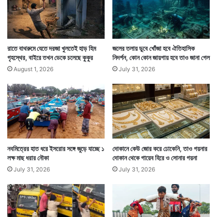
মুখে যাতে হাত না ঢোকাতে পারেন তিনি সে চেষ্টা চালাতে থাকেন ২
ভিজিলান্স আধিকারিক। এভাবে একসময় রাস্তায় শুয়েও পড়েন
অভিযুক্ত পুলিশ আধিকারিক।
রাতে বাথরুমে যেতে দরজা খুলতেই হাড় হিম
জলের তলায় ডুবে খোঁজা হবে ঐতিহাসিক
গৃহস্থের, বাইরে তখন ডেকে চলেছে কুকুর
নিদর্শন, কোন কোন জায়গায় হবে তাও জানা গেল
August 1, 2026
July 31, 2026
নবমিত্রের হাত ধরে ইসরোর সঙ্গে জুড়ে যাচ্ছে ১
দোকানে কেউ জোর করে ঢোকেনি, তাও গয়নার
লক্ষ মাছ ধরার নৌকা
দোকান থেকে গায়েব হিরে ও সোনার গয়না
July 31, 2026
July 31, 2026
পরে টাকা খেয়ে ফেলা ওই পুলিশ আধিকারিককে নিয়ে যান ভিজিলান্স