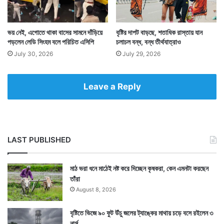
আধিকারিকরা। পুরো ঘটনার ছবি সোশ্যাল মিডিয়ায় ছড়িয়ে পড়ে।
তারপরই তা হুহু করে ছড়াতে থাকে। ঘটনাটি ঘটেছে ফরিদাবাদে।
ভয় নেই, এগোতে থাকা বাসের সামনে দাঁড়িয়ে
বৃষ্টির দাপট বাড়ছে, শতাধিক রাস্তায় যান
পড়লেন লেডি সিংহম বলে পরিচিত এসিপি
চলাচল বন্ধ, বন্ধ তীর্থযাত্রাও
July 30, 2026
July 29, 2026
Leave a Reply
LAST PUBLISHED
মাঠ ভরা ধনে মাঠেই নষ্ট করে দিচ্ছেন কৃষকরা, কেন এমনটা করছেন
তাঁরা
August 8, 2026
Tags
National News
বৃষ্টিতে ভিজে ৯০ ফুট উঁচু জলের ট্যাঙ্কের মাথায় চড়ে বসে রইলেন ৩
নার্স