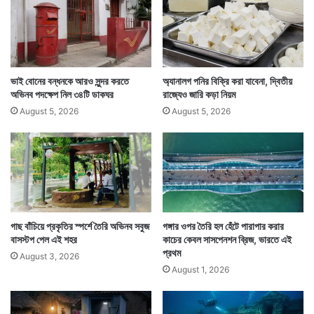
আপাতত এটি টিকা পৌঁছে দেওয়ার কাজ করবে। ড্রোনটি মাটি
থেকে ৫০০ মিটার উপর পর্যন্ত উড়তে পারে। ঘণ্টায় তার সর্বোচ্চ
গতি ৩৬ কিলোমিটার।
ভাই বোনের বন্ধনকে আরও সুন্দর করতে
অ্যানালগ পনির বিক্রি করা যাবেনা, দ্বিতীয়
অভিনব পদক্ষেপ নিল ৩৪টি ডাকঘর
রাজ্যেও জারি কড়া নিয়ম
August 5, 2026
August 5, 2026
গাছ বাঁচিয়ে প্রকৃতির স্পর্শে তৈরি অভিনব সবুজ
গঙ্গার ওপর তৈরি হল হেঁটে পারাপার করার
বাসস্টপ পেল এই শহর
কাচের কেবল সাসপেনশন ব্রিজ, ভারতে এই
প্রথম
August 3, 2026
August 1, 2026
কাশ্মীরের পাহাড়ি দুর্গম এলাকা বা পাহাড় ঘেরা উপত্যকায় টিকা